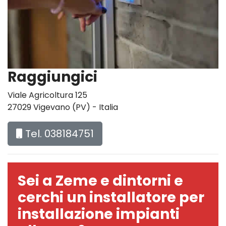
Raggiungici
Viale Agricoltura 125
27029 Vigevano (PV) - Italia
Tel. 038184751
Sei a Zeme e dintorni e
cerchi un installatore per
installazione impianti