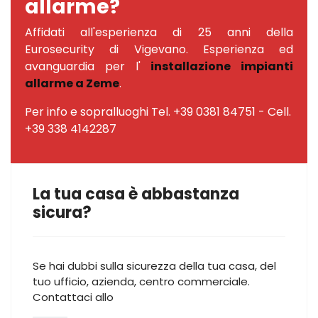
allarme?
Affidati all'esperienza di 25 anni della
Eurosecurity di Vigevano. Esperienza ed
avanguardia per l'
installazione impianti
allarme a Zeme
.
Per info e sopralluoghi Tel. +39 0381 84751 - Cell.
+39 338 4142287
La tua casa è abbastanza
sicura?
Se hai dubbi sulla sicurezza della tua casa, del
tuo ufficio, azienda, centro commerciale.
Contattaci allo