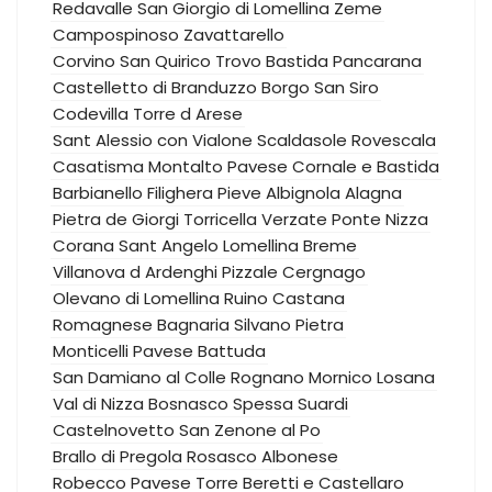
Redavalle
San Giorgio di Lomellina
Zeme
Campospinoso
Zavattarello
Corvino San Quirico
Trovo
Bastida Pancarana
Castelletto di Branduzzo
Borgo San Siro
Codevilla
Torre d Arese
Sant Alessio con Vialone
Scaldasole
Rovescala
Casatisma
Montalto Pavese
Cornale e Bastida
Barbianello
Filighera
Pieve Albignola
Alagna
Pietra de Giorgi
Torricella Verzate
Ponte Nizza
Corana
Sant Angelo Lomellina
Breme
Villanova d Ardenghi
Pizzale
Cergnago
Olevano di Lomellina
Ruino
Castana
Romagnese
Bagnaria
Silvano Pietra
Monticelli Pavese
Battuda
San Damiano al Colle
Rognano
Mornico Losana
Val di Nizza
Bosnasco
Spessa
Suardi
Castelnovetto
San Zenone al Po
Brallo di Pregola
Rosasco
Albonese
Robecco Pavese
Torre Beretti e Castellaro