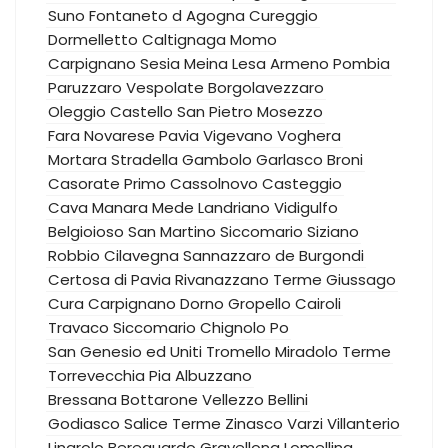
Suno
Fontaneto d Agogna
Cureggio
Dormelletto
Caltignaga
Momo
Carpignano Sesia
Meina
Lesa
Armeno
Pombia
Paruzzaro
Vespolate
Borgolavezzaro
Oleggio Castello
San Pietro Mosezzo
Fara Novarese
Pavia
Vigevano
Voghera
Mortara
Stradella
Gambolo
Garlasco
Broni
Casorate Primo
Cassolnovo
Casteggio
Cava Manara
Mede
Landriano
Vidigulfo
Belgioioso
San Martino Siccomario
Siziano
Robbio
Cilavegna
Sannazzaro de Burgondi
Certosa di Pavia
Rivanazzano Terme
Giussago
Cura Carpignano
Dorno
Gropello Cairoli
Travaco Siccomario
Chignolo Po
San Genesio ed Uniti
Tromello
Miradolo Terme
Torrevecchia Pia
Albuzzano
Bressana Bottarone
Vellezzo Bellini
Godiasco Salice Terme
Zinasco
Varzi
Villanterio
Linarolo
Bereguardo
Gravellona Lomellina