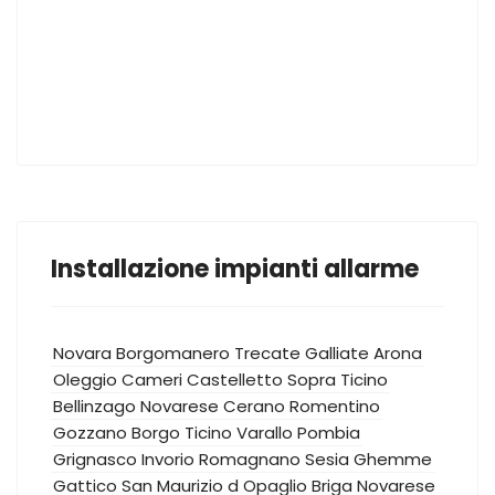
Installazione impianti allarme
Novara
Borgomanero
Trecate
Galliate
Arona
Oleggio
Cameri
Castelletto Sopra Ticino
Bellinzago Novarese
Cerano
Romentino
Gozzano
Borgo Ticino
Varallo Pombia
Grignasco
Invorio
Romagnano Sesia
Ghemme
Gattico
San Maurizio d Opaglio
Briga Novarese