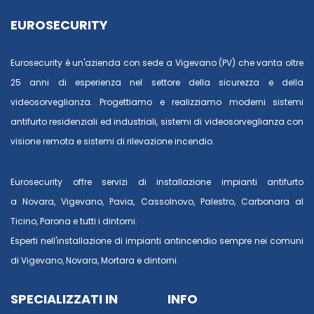
EUROSECURITY
Eurosecurity è un'azienda con sede a Vigevano (PV) che vanta oltre
25 anni di esperienza nel settore della sicurezza e della
videosorveglianza. Progettiamo e realizziamo moderni sistemi
antifurto residenziali ed industriali, sistemi di videosorveglianza con
visione remota e sistemi di rilevazione incendio.
Eurosecurity offre servizi di installazione impianti antifurto
a
Novara
,
Vigevano
,
Pavia
,
Cassolnovo
,
Palestro
,
Carbonara al
Ticino
,
Parona
e tutti i dintorni.
Esperti nell'installazione di impianti antincendio sempre nei comuni
di
Vigevano
,
Novara
,
Mortara
e dintorni.
SPECIALIZZATI IN
INFO