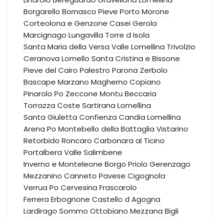
Borgarello
Bornasco
Pieve Porto Morone
Corteolona e Genzone
Casei Gerola
Marcignago
Lungavilla
Torre d Isola
Santa Maria della Versa
Valle Lomellina
Trivolzio
Ceranova
Lomello
Santa Cristina e Bissone
Pieve del Cairo
Palestro
Parona
Zerbolo
Bascape
Marzano
Magherno
Copiano
Pinarolo Po
Zeccone
Montu Beccaria
Torrazza Coste
Sartirana Lomellina
Santa Giuletta
Confienza
Candia Lomellina
Arena Po
Montebello della Battaglia
Vistarino
Retorbido
Roncaro
Carbonara al Ticino
Portalbera
Valle Salimbene
Inverno e Monteleone
Borgo Priolo
Gerenzago
Mezzanino
Canneto Pavese
Cigognola
Verrua Po
Cervesina
Frascarolo
Ferrera Erbognone
Castello d Agogna
Lardirago
Sommo
Ottobiano
Mezzana Bigli