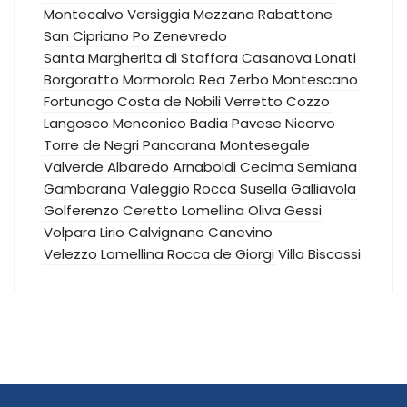
Montecalvo Versiggia
Mezzana Rabattone
San Cipriano Po
Zenevredo
Santa Margherita di Staffora
Casanova Lonati
Borgoratto Mormorolo
Rea
Zerbo
Montescano
Fortunago
Costa de Nobili
Verretto
Cozzo
Langosco
Menconico
Badia Pavese
Nicorvo
Torre de Negri
Pancarana
Montesegale
Valverde
Albaredo Arnaboldi
Cecima
Semiana
Gambarana
Valeggio
Rocca Susella
Galliavola
Golferenzo
Ceretto Lomellina
Oliva Gessi
Volpara
Lirio
Calvignano
Canevino
Velezzo Lomellina
Rocca de Giorgi
Villa Biscossi