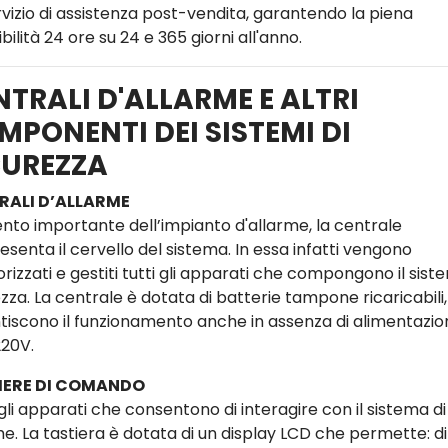
rvizio di assistenza post-vendita, garantendo la piena
bilità 24 ore su 24 e 365 giorni all'anno.
NTRALI D'ALLARME E ALTRI
MPONENTI DEI SISTEMI DI
CUREZZA
RALI D’ALLARME
nto importante dell’impianto d'allarme, la centrale
senta il cervello del sistema. In essa infatti vengono
izzati e gestiti tutti gli apparati che compongono il sist
zza. La centrale è dotata di batterie tampone ricaricabili
tiscono il funzionamento anche in assenza di alimentazio
220V.
IERE DI COMANDO
gli apparati che consentono di interagire con il sistema di
me. La tastiera è dotata di un display LCD che permette: di