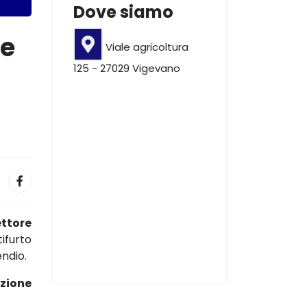
Dove siamo
le
Viale agricoltura
125 - 27029 Vigevano
ettore
ifurto
endio.
azione