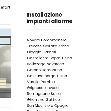
eforti
Installazione
impianti allarme
Novara
Borgomanero
Trecate
Galliate
Arona
Oleggio
Cameri
Castelletto Sopra Ticino
Bellinzago Novarese
Cerano
Romentino
Gozzano
Borgo Ticino
Varallo Pombia
Grignasco
Invorio
Romagnano Sesia
Ghemme
Gattico
San Maurizio d Opaglio