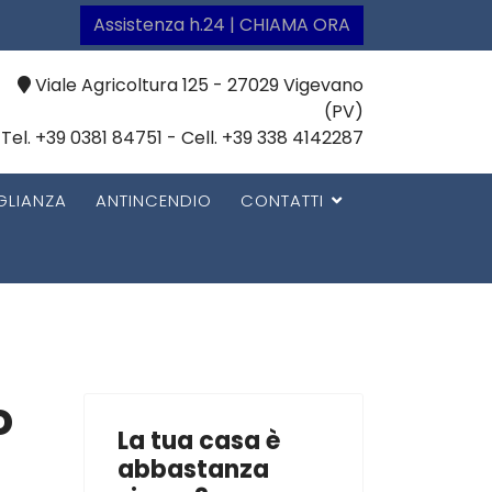
Assistenza h.24 | CHIAMA ORA
Viale Agricoltura 125 - 27029 Vigevano
(PV)
Tel. +39 0381 84751 - Cell. +39 338 4142287
GLIANZA
ANTINCENDIO
CONTATTI
o
La tua casa è
abbastanza