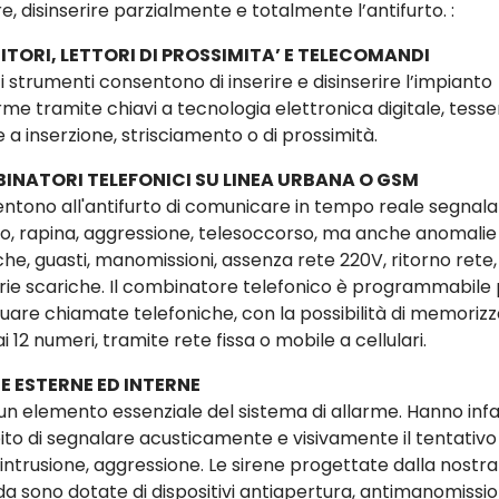
re, disinserire parzialmente e totalmente l’antifurto. :
ITORI, LETTORI DI PROSSIMITA’ E TELECOMANDI
 strumenti consentono di inserire e disinserire l’impianto
rme tramite chiavi a tecnologia elettronica digitale, tesse
 a inserzione, strisciamento o di prossimità.
INATORI TELEFONICI SU LINEA URBANA O GSM
ntono all'antifurto di comunicare in tempo reale segnala
rto, rapina, aggressione, telesoccorso, ma anche anomalie
che, guasti, manomissioni, assenza rete 220V, ritorno rete,
rie scariche. Il combinatore telefonico è programmabile
tuare chiamate telefoniche, con la possibilità di memoriz
ai 12 numeri, tramite rete fissa o mobile a cellulari.
E ESTERNE ED INTERNE
un elemento essenziale del sistema di allarme. Hanno infatt
to di segnalare acusticamente e visivamente il tentativo 
 intrusione, aggressione. Le sirene progettate dalla nostra
da sono dotate di dispositivi antiapertura, antimanomissio