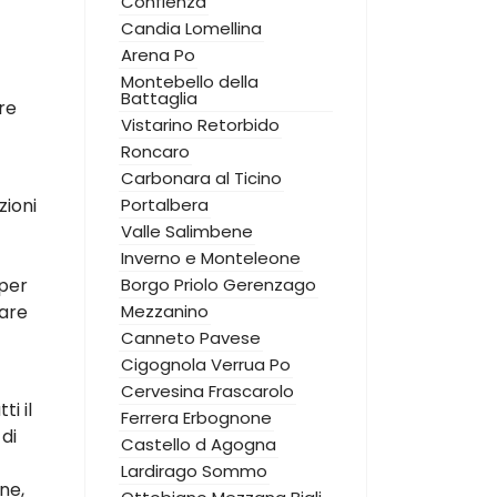
Confienza
Candia Lomellina
Arena Po
Montebello della
Battaglia
re
Vistarino
Retorbido
Roncaro
Carbonara al Ticino
zioni
Portalbera
Valle Salimbene
Inverno e Monteleone
 per
Borgo Priolo
Gerenzago
zare
Mezzanino
Canneto Pavese
Cigognola
Verrua Po
Cervesina
Frascarolo
i il
Ferrera Erbognone
di
Castello d Agogna
Lardirago
Sommo
ne,