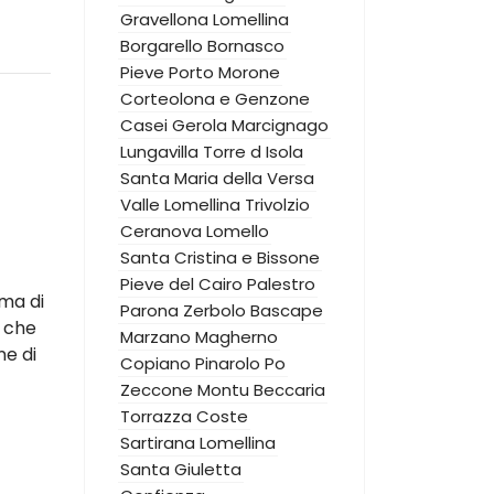
Gravellona Lomellina
Borgarello
Bornasco
Pieve Porto Morone
Corteolona e Genzone
Casei Gerola
Marcignago
Lungavilla
Torre d Isola
Santa Maria della Versa
Valle Lomellina
Trivolzio
Ceranova
Lomello
Santa Cristina e Bissone
Pieve del Cairo
Palestro
ema di
Parona
Zerbolo
Bascape
, che
Marzano
Magherno
ne di
Copiano
Pinarolo Po
Zeccone
Montu Beccaria
Torrazza Coste
Sartirana Lomellina
Santa Giuletta