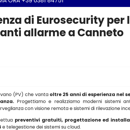
A ORA +39 0381 84751
enza di Eurosecurity per 
ianti allarme a Canneto
gevano (PV) che vanta
oltre 25 anni di esperienza nel s
ianza.
Progettiamo e realizziamo moderni sistemi ant
osorveglianza con visione remota e sistemi di rilevazione inc
ffettua
preventivi gratuiti, progettazione ed install
4
e telegestione dei sistemi su cloud.