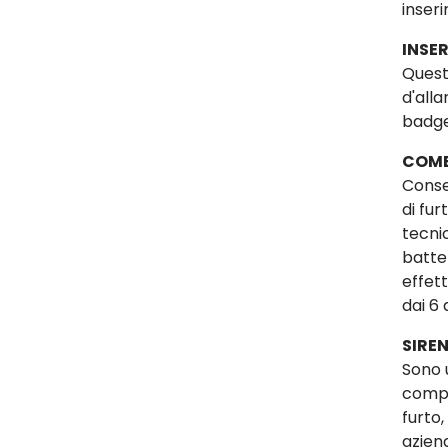
inseri
INSER
Questi
d'alla
badge
COMB
Conse
di fu
tecni
batte
effet
dai 6 
SIREN
Sono 
compi
furto,
azien