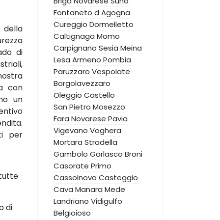
Briga Novarese
Suno
Fontaneto d Agogna
Cureggio
Dormelletto
 della
Caltignaga
Momo
urezza
Carpignano Sesia
Meina
ado di
Lesa
Armeno
Pombia
triali,
Paruzzaro
Vespolate
nostra
Borgolavezzaro
za con
Oleggio Castello
amo un
San Pietro Mosezzo
ntivo
Fara Novarese
Pavia
ndita.
Vigevano
Voghera
ti per
Mortara
Stradella
Gambolo
Garlasco
Broni
Casorate Primo
tutte
Cassolnovo
Casteggio
Cava Manara
Mede
Landriano
Vidigulfo
o di
Belgioioso