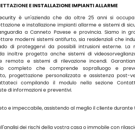
ETTAZIONE E
INSTALLAZIONE IMPIANTI ALLARME
ecurity
è un'azienda che da oltre 25 anni si occupa
ttazione e installazione impianti allarme e sistemi di sic
vanguardia a Canneto Pavese e provincia. Siamo in gr
tare moderni sistemi antifurto, sia residenziali che indus
ado di proteggervi da possibili intrusioni esterne. La 
da inoltre progetta anche sistemi di videosorveglian
ne remota e sistemi di rilevazione incendi. Garanti
izio completo che comprende sopralluogo e preve
ito, progettazione personalizzata e assistenza post-ve
ttateci compilando il modulo nella sezione Contat
ste di informazioni e preventivi.
to e impeccabile, assistendo al meglio il cliente durante 
ll'analisi dei rischi della vostra casa o immobile con rilasci