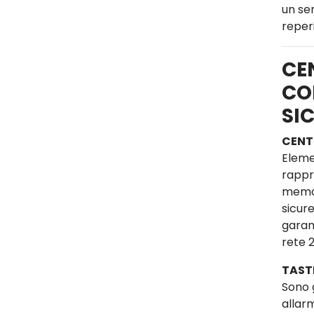
un se
reperi
CE
CO
SI
CENT
Eleme
rappre
memor
sicure
garan
rete 
TAST
Sono 
allar