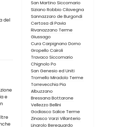
San Martino Siccomario
Siziano
Robbio
Cilavegna
Sannazzaro de Burgondi
a del
Certosa di Pavia
Rivanazzano Terme
Giussago
Cura Carpignano
Dorno
Gropello Cairoli
Travaco Siccomario
Chignolo Po
San Genesio ed Uniti
Tromello
Miradolo Terme
Torrevecchia Pia
azione
Albuzzano
ia e
Bressana Bottarone
un
Vellezzo Bellini
Godiasco Salice Terme
ltre
Zinasco
Varzi
Villanterio
anche
Linarolo
Bereguardo