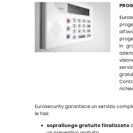
PROG
Euros
proge
all'a
proget
in gr
azien
visio
serv
gratu
Conta
richie
Eurosecurity garantisce un servizio comple
le fasi:
sopralluogo gratuito finalizzato
a
un preventivo gratuito