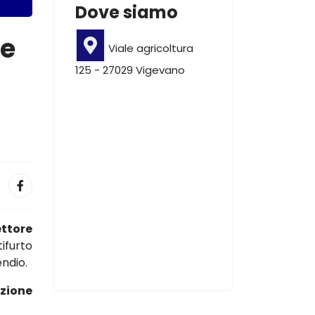
Dove siamo
le
Viale agricoltura
125 - 27029 Vigevano
ettore
ifurto
endio.
azione