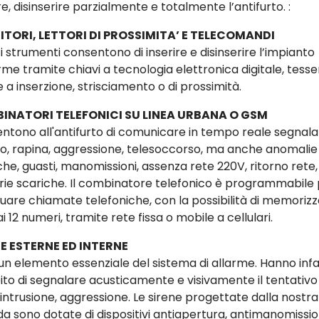
re, disinserire parzialmente e totalmente l’antifurto. :
ITORI, LETTORI DI PROSSIMITA’ E TELECOMANDI
 strumenti consentono di inserire e disinserire l’impianto
rme tramite chiavi a tecnologia elettronica digitale, tesse
 a inserzione, strisciamento o di prossimità.
INATORI TELEFONICI SU LINEA URBANA O GSM
ntono all'antifurto di comunicare in tempo reale segnala
rto, rapina, aggressione, telesoccorso, ma anche anomalie
che, guasti, manomissioni, assenza rete 220V, ritorno rete,
rie scariche. Il combinatore telefonico è programmabile
tuare chiamate telefoniche, con la possibilità di memoriz
ai 12 numeri, tramite rete fissa o mobile a cellulari.
E ESTERNE ED INTERNE
un elemento essenziale del sistema di allarme. Hanno infatt
to di segnalare acusticamente e visivamente il tentativo 
 intrusione, aggressione. Le sirene progettate dalla nostra
da sono dotate di dispositivi antiapertura, antimanomissio