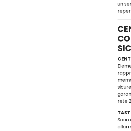
un se
reperi
CE
CO
SI
CENT
Eleme
rappre
memor
sicure
garan
rete 
TAST
Sono 
allar