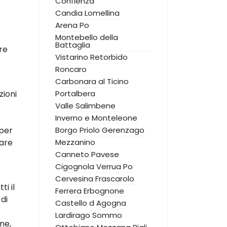
Confienza
Candia Lomellina
Arena Po
Montebello della
Battaglia
re
Vistarino
Retorbido
Roncaro
Carbonara al Ticino
zioni
Portalbera
Valle Salimbene
Inverno e Monteleone
 per
Borgo Priolo
Gerenzago
zare
Mezzanino
Canneto Pavese
Cigognola
Verrua Po
Cervesina
Frascarolo
i il
Ferrera Erbognone
di
Castello d Agogna
Lardirago
Sommo
ne,