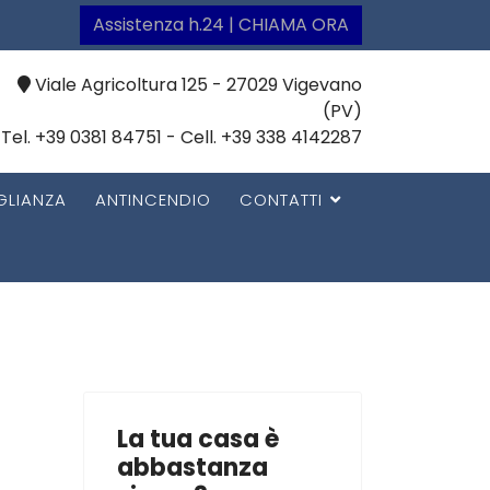
Assistenza h.24 | CHIAMA ORA
Viale Agricoltura 125 - 27029 Vigevano
(PV)
Tel. +39 0381 84751 - Cell. +39 338 4142287
GLIANZA
ANTINCENDIO
CONTATTI
La tua casa è
abbastanza