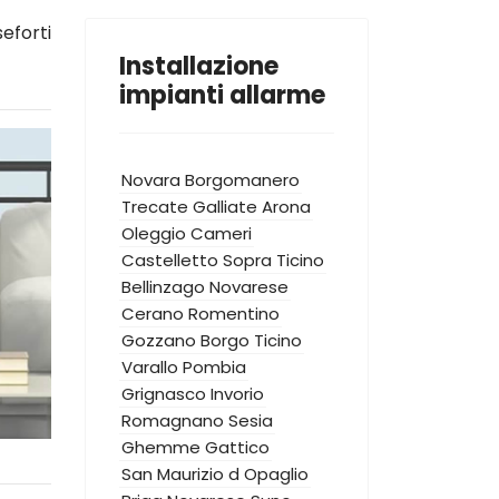
eforti
Installazione
impianti allarme
Novara
Borgomanero
Trecate
Galliate
Arona
Oleggio
Cameri
Castelletto Sopra Ticino
Bellinzago Novarese
Cerano
Romentino
Gozzano
Borgo Ticino
Varallo Pombia
Grignasco
Invorio
Romagnano Sesia
Ghemme
Gattico
San Maurizio d Opaglio