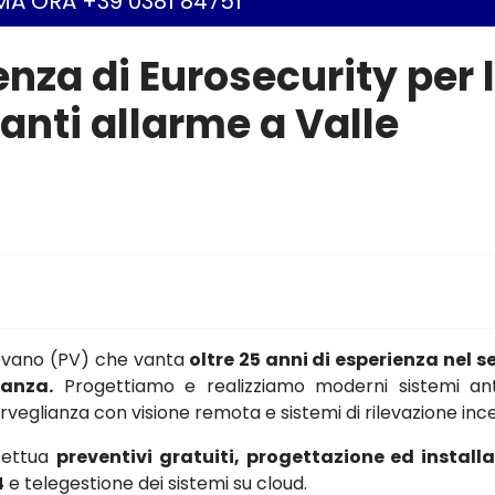
A ORA +39 0381 84751
enza di Eurosecurity per 
anti allarme a Valle
gevano (PV) che vanta
oltre 25 anni di esperienza nel s
ianza.
Progettiamo e realizziamo moderni sistemi ant
osorveglianza con visione remota e sistemi di rilevazione inc
ffettua
preventivi gratuiti, progettazione ed install
4
e telegestione dei sistemi su cloud.