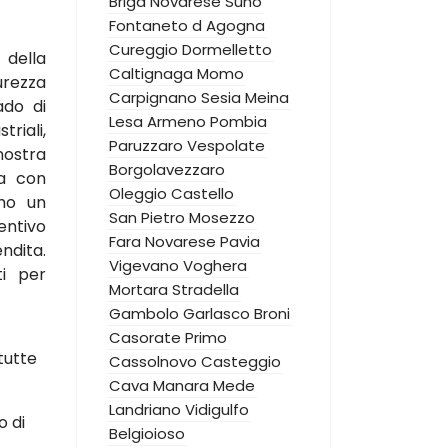
Briga Novarese
Suno
Fontaneto d Agogna
Cureggio
Dormelletto
 della
Caltignaga
Momo
urezza
Carpignano Sesia
Meina
ado di
Lesa
Armeno
Pombia
triali,
Paruzzaro
Vespolate
nostra
Borgolavezzaro
za con
Oleggio Castello
amo un
San Pietro Mosezzo
ntivo
Fara Novarese
Pavia
ndita.
Vigevano
Voghera
ti per
Mortara
Stradella
Gambolo
Garlasco
Broni
Casorate Primo
tutte
Cassolnovo
Casteggio
Cava Manara
Mede
Landriano
Vidigulfo
o di
Belgioioso