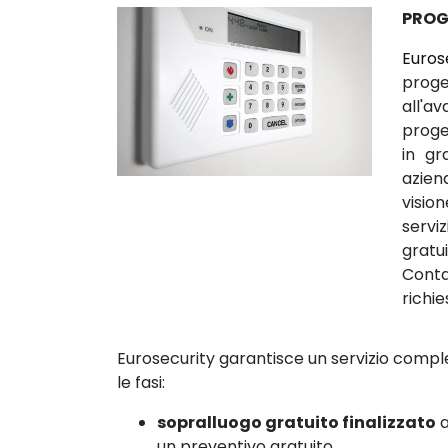
PROG
Euros
proge
all'a
proget
in gr
azien
visio
serv
gratu
Conta
richie
Eurosecurity garantisce un servizio comple
le fasi:
sopralluogo gratuito finalizzato
a
un preventivo gratuito