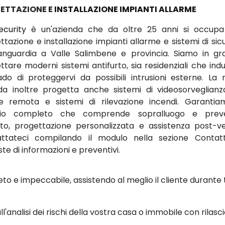
ETTAZIONE E
INSTALLAZIONE IMPIANTI ALLARME
ecurity
è un'azienda che da oltre 25 anni si occupa
ttazione e installazione impianti allarme e sistemi di sic
vanguardia a Valle Salimbene e provincia. Siamo in gr
tare moderni sistemi antifurto, sia residenziali che indus
ado di proteggervi da possibili intrusioni esterne. La 
da inoltre progetta anche sistemi di videosorveglian
ne remota e sistemi di rilevazione incendi. Garanti
izio completo che comprende sopralluogo e preve
ito, progettazione personalizzata e assistenza post-ve
ttateci compilando il modulo nella sezione Contat
ste di informazioni e preventivi.
to e impeccabile, assistendo al meglio il cliente durante 
ll'analisi dei rischi della vostra casa o immobile con rilasci