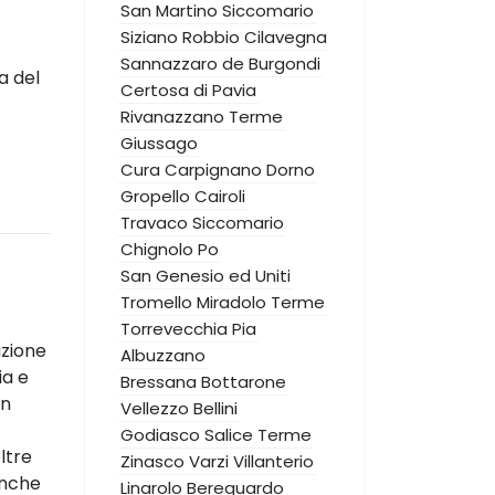
San Martino Siccomario
Siziano
Robbio
Cilavegna
Sannazzaro de Burgondi
a del
Certosa di Pavia
Rivanazzano Terme
Giussago
Cura Carpignano
Dorno
Gropello Cairoli
Travaco Siccomario
Chignolo Po
San Genesio ed Uniti
Tromello
Miradolo Terme
Torrevecchia Pia
azione
Albuzzano
ia e
Bressana Bottarone
un
Vellezzo Bellini
Godiasco Salice Terme
ltre
Zinasco
Varzi
Villanterio
anche
Linarolo
Bereguardo