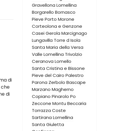
Gravellona Lomellina
Borgarello
Bornasco
Pieve Porto Morone
Corteolona e Genzone
Casei Gerola
Marcignago
Lungavilla
Torre d Isola
Santa Maria della Versa
Valle Lomellina
Trivolzio
Ceranova
Lomello
Santa Cristina e Bissone
Pieve del Cairo
Palestro
ema di
Parona
Zerbolo
Bascape
, che
Marzano
Magherno
ne di
Copiano
Pinarolo Po
Zeccone
Montu Beccaria
Torrazza Coste
Sartirana Lomellina
Santa Giuletta