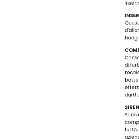
inseri
INSER
Questi
d'alla
badge
COMB
Conse
di fu
tecni
batte
effet
dai 6 
SIREN
Sono 
compi
furto,
azien