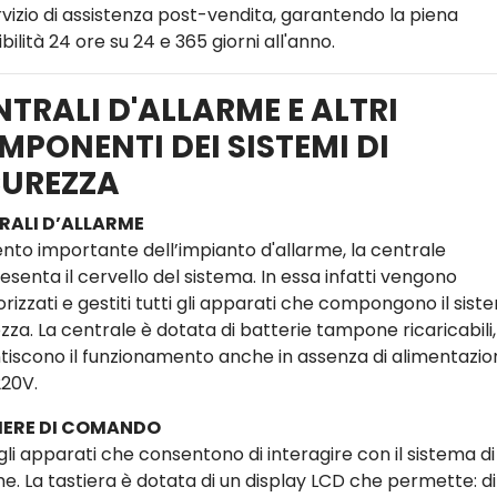
rvizio di assistenza post-vendita, garantendo la piena
bilità 24 ore su 24 e 365 giorni all'anno.
NTRALI D'ALLARME E ALTRI
MPONENTI DEI SISTEMI DI
CUREZZA
RALI D’ALLARME
nto importante dell’impianto d'allarme, la centrale
senta il cervello del sistema. In essa infatti vengono
izzati e gestiti tutti gli apparati che compongono il sist
zza. La centrale è dotata di batterie tampone ricaricabili
tiscono il funzionamento anche in assenza di alimentazio
220V.
IERE DI COMANDO
gli apparati che consentono di interagire con il sistema di
me. La tastiera è dotata di un display LCD che permette: di