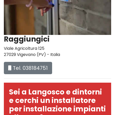
Raggiungici
Viale Agricoltura 125
27029 Vigevano (PV) - Italia
Tel. 038184751
Sei a Langosco e dintorni
e cerchi un installatore
per installazione impianti