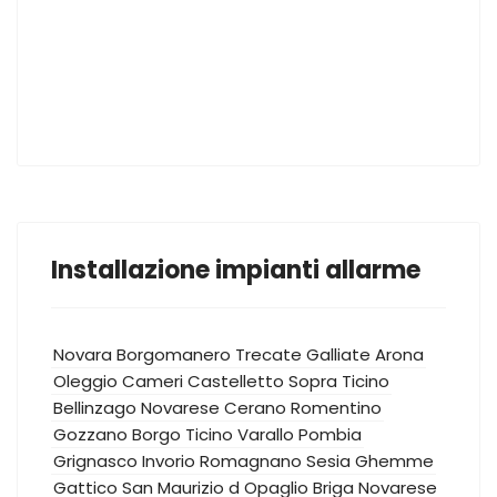
Installazione impianti allarme
Novara
Borgomanero
Trecate
Galliate
Arona
Oleggio
Cameri
Castelletto Sopra Ticino
Bellinzago Novarese
Cerano
Romentino
Gozzano
Borgo Ticino
Varallo Pombia
Grignasco
Invorio
Romagnano Sesia
Ghemme
Gattico
San Maurizio d Opaglio
Briga Novarese