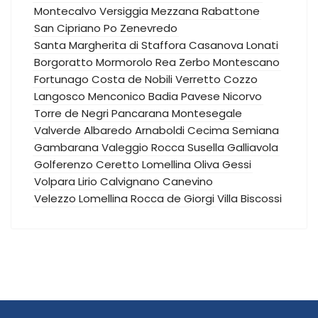
Montecalvo Versiggia
Mezzana Rabattone
San Cipriano Po
Zenevredo
Santa Margherita di Staffora
Casanova Lonati
Borgoratto Mormorolo
Rea
Zerbo
Montescano
Fortunago
Costa de Nobili
Verretto
Cozzo
Langosco
Menconico
Badia Pavese
Nicorvo
Torre de Negri
Pancarana
Montesegale
Valverde
Albaredo Arnaboldi
Cecima
Semiana
Gambarana
Valeggio
Rocca Susella
Galliavola
Golferenzo
Ceretto Lomellina
Oliva Gessi
Volpara
Lirio
Calvignano
Canevino
Velezzo Lomellina
Rocca de Giorgi
Villa Biscossi