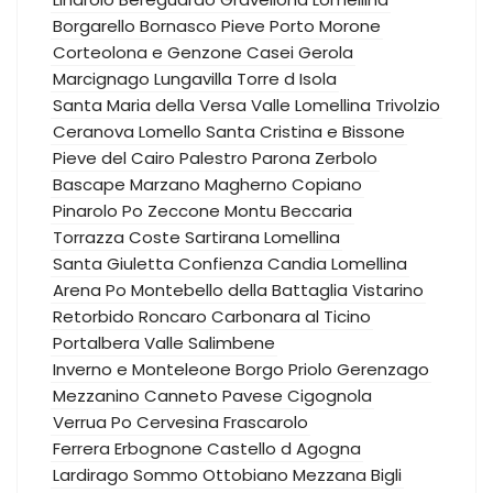
Borgarello
Bornasco
Pieve Porto Morone
Corteolona e Genzone
Casei Gerola
Marcignago
Lungavilla
Torre d Isola
Santa Maria della Versa
Valle Lomellina
Trivolzio
Ceranova
Lomello
Santa Cristina e Bissone
Pieve del Cairo
Palestro
Parona
Zerbolo
Bascape
Marzano
Magherno
Copiano
Pinarolo Po
Zeccone
Montu Beccaria
Torrazza Coste
Sartirana Lomellina
Santa Giuletta
Confienza
Candia Lomellina
Arena Po
Montebello della Battaglia
Vistarino
Retorbido
Roncaro
Carbonara al Ticino
Portalbera
Valle Salimbene
Inverno e Monteleone
Borgo Priolo
Gerenzago
Mezzanino
Canneto Pavese
Cigognola
Verrua Po
Cervesina
Frascarolo
Ferrera Erbognone
Castello d Agogna
Lardirago
Sommo
Ottobiano
Mezzana Bigli