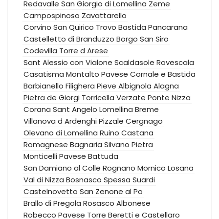
Redavalle
San Giorgio di Lomellina
Zeme
Campospinoso
Zavattarello
Corvino San Quirico
Trovo
Bastida Pancarana
Castelletto di Branduzzo
Borgo San Siro
Codevilla
Torre d Arese
Sant Alessio con Vialone
Scaldasole
Rovescala
Casatisma
Montalto Pavese
Cornale e Bastida
Barbianello
Filighera
Pieve Albignola
Alagna
Pietra de Giorgi
Torricella Verzate
Ponte Nizza
Corana
Sant Angelo Lomellina
Breme
Villanova d Ardenghi
Pizzale
Cergnago
Olevano di Lomellina
Ruino
Castana
Romagnese
Bagnaria
Silvano Pietra
Monticelli Pavese
Battuda
San Damiano al Colle
Rognano
Mornico Losana
Val di Nizza
Bosnasco
Spessa
Suardi
Castelnovetto
San Zenone al Po
Brallo di Pregola
Rosasco
Albonese
Robecco Pavese
Torre Beretti e Castellaro