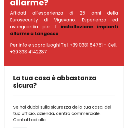
allarme?
Affidati all'esperienza di 25 anni della
Eurosecurity di Vigevano. Esperienza ed
avanguardia per l'
installazione impianti
allarme a Langosco
.
Per info e sopralluoghi Tel. +39 0381 84751 - Cell.
+39 338 4142287
La tua casa è abbastanza
sicura?
Se hai dubbi sulla sicurezza della tua casa, del
tuo ufficio, azienda, centro commerciale.
Contattaci allo