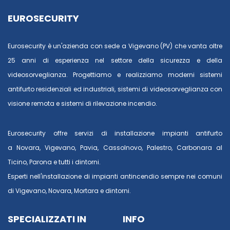
EUROSECURITY
Eurosecurity è un'azienda con sede a Vigevano (PV) che vanta oltre
25 anni di esperienza nel settore della sicurezza e della
videosorveglianza. Progettiamo e realizziamo moderni sistemi
antifurto residenziali ed industriali, sistemi di videosorveglianza con
visione remota e sistemi di rilevazione incendio.
Eurosecurity offre servizi di installazione impianti antifurto
a
Novara
,
Vigevano
,
Pavia
,
Cassolnovo
,
Palestro
,
Carbonara al
Ticino
,
Parona
e tutti i dintorni.
Esperti nell'installazione di impianti antincendio sempre nei comuni
di
Vigevano
,
Novara
,
Mortara
e dintorni.
SPECIALIZZATI IN
INFO