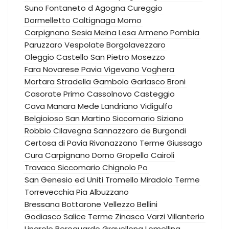
Suno
Fontaneto d Agogna
Cureggio
Dormelletto
Caltignaga
Momo
Carpignano Sesia
Meina
Lesa
Armeno
Pombia
Paruzzaro
Vespolate
Borgolavezzaro
Oleggio Castello
San Pietro Mosezzo
Fara Novarese
Pavia
Vigevano
Voghera
Mortara
Stradella
Gambolo
Garlasco
Broni
Casorate Primo
Cassolnovo
Casteggio
Cava Manara
Mede
Landriano
Vidigulfo
Belgioioso
San Martino Siccomario
Siziano
Robbio
Cilavegna
Sannazzaro de Burgondi
Certosa di Pavia
Rivanazzano Terme
Giussago
Cura Carpignano
Dorno
Gropello Cairoli
Travaco Siccomario
Chignolo Po
San Genesio ed Uniti
Tromello
Miradolo Terme
Torrevecchia Pia
Albuzzano
Bressana Bottarone
Vellezzo Bellini
Godiasco Salice Terme
Zinasco
Varzi
Villanterio
Linarolo
Bereguardo
Gravellona Lomellina