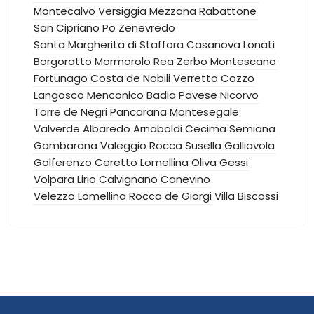
Montecalvo Versiggia
Mezzana Rabattone
San Cipriano Po
Zenevredo
Santa Margherita di Staffora
Casanova Lonati
Borgoratto Mormorolo
Rea
Zerbo
Montescano
Fortunago
Costa de Nobili
Verretto
Cozzo
Langosco
Menconico
Badia Pavese
Nicorvo
Torre de Negri
Pancarana
Montesegale
Valverde
Albaredo Arnaboldi
Cecima
Semiana
Gambarana
Valeggio
Rocca Susella
Galliavola
Golferenzo
Ceretto Lomellina
Oliva Gessi
Volpara
Lirio
Calvignano
Canevino
Velezzo Lomellina
Rocca de Giorgi
Villa Biscossi