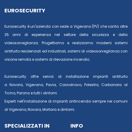
EUROSECURITY
Eurosecurity è un'azienda con sede a Vigevano (PV) che vanta oltre
25 anni di esperienza nel settore della sicurezza e della
videosorveglianza. Progettiamo e realizziamo moderni sistemi
antifurto residenziali ed industriali, sistemi di videosorveglianza con
visione remota e sistemi di rilevazione incendio.
Eurosecurity offre servizi di installazione impianti antifurto
a
Novara
,
Vigevano
,
Pavia
,
Cassolnovo
,
Palestro
,
Carbonara al
Ticino
,
Parona
e tutti i dintorni.
Esperti nell'installazione di impianti antincendio sempre nei comuni
di
Vigevano
,
Novara
,
Mortara
e dintorni.
SPECIALIZZATI IN
INFO