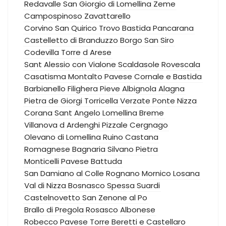
Redavalle
San Giorgio di Lomellina
Zeme
Campospinoso
Zavattarello
Corvino San Quirico
Trovo
Bastida Pancarana
Castelletto di Branduzzo
Borgo San Siro
Codevilla
Torre d Arese
Sant Alessio con Vialone
Scaldasole
Rovescala
Casatisma
Montalto Pavese
Cornale e Bastida
Barbianello
Filighera
Pieve Albignola
Alagna
Pietra de Giorgi
Torricella Verzate
Ponte Nizza
Corana
Sant Angelo Lomellina
Breme
Villanova d Ardenghi
Pizzale
Cergnago
Olevano di Lomellina
Ruino
Castana
Romagnese
Bagnaria
Silvano Pietra
Monticelli Pavese
Battuda
San Damiano al Colle
Rognano
Mornico Losana
Val di Nizza
Bosnasco
Spessa
Suardi
Castelnovetto
San Zenone al Po
Brallo di Pregola
Rosasco
Albonese
Robecco Pavese
Torre Beretti e Castellaro