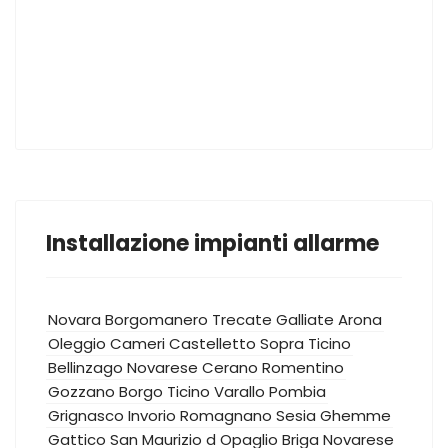
Installazione impianti allarme
Novara
Borgomanero
Trecate
Galliate
Arona
Oleggio
Cameri
Castelletto Sopra Ticino
Bellinzago Novarese
Cerano
Romentino
Gozzano
Borgo Ticino
Varallo Pombia
Grignasco
Invorio
Romagnano Sesia
Ghemme
Gattico
San Maurizio d Opaglio
Briga Novarese