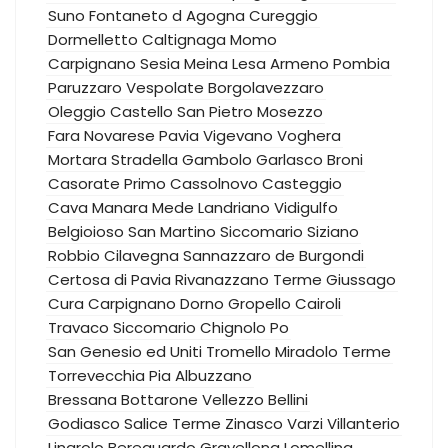
Suno
Fontaneto d Agogna
Cureggio
Dormelletto
Caltignaga
Momo
Carpignano Sesia
Meina
Lesa
Armeno
Pombia
Paruzzaro
Vespolate
Borgolavezzaro
Oleggio Castello
San Pietro Mosezzo
Fara Novarese
Pavia
Vigevano
Voghera
Mortara
Stradella
Gambolo
Garlasco
Broni
Casorate Primo
Cassolnovo
Casteggio
Cava Manara
Mede
Landriano
Vidigulfo
Belgioioso
San Martino Siccomario
Siziano
Robbio
Cilavegna
Sannazzaro de Burgondi
Certosa di Pavia
Rivanazzano Terme
Giussago
Cura Carpignano
Dorno
Gropello Cairoli
Travaco Siccomario
Chignolo Po
San Genesio ed Uniti
Tromello
Miradolo Terme
Torrevecchia Pia
Albuzzano
Bressana Bottarone
Vellezzo Bellini
Godiasco Salice Terme
Zinasco
Varzi
Villanterio
Linarolo
Bereguardo
Gravellona Lomellina