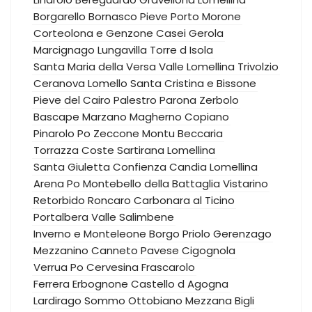
Borgarello
Bornasco
Pieve Porto Morone
Corteolona e Genzone
Casei Gerola
Marcignago
Lungavilla
Torre d Isola
Santa Maria della Versa
Valle Lomellina
Trivolzio
Ceranova
Lomello
Santa Cristina e Bissone
Pieve del Cairo
Palestro
Parona
Zerbolo
Bascape
Marzano
Magherno
Copiano
Pinarolo Po
Zeccone
Montu Beccaria
Torrazza Coste
Sartirana Lomellina
Santa Giuletta
Confienza
Candia Lomellina
Arena Po
Montebello della Battaglia
Vistarino
Retorbido
Roncaro
Carbonara al Ticino
Portalbera
Valle Salimbene
Inverno e Monteleone
Borgo Priolo
Gerenzago
Mezzanino
Canneto Pavese
Cigognola
Verrua Po
Cervesina
Frascarolo
Ferrera Erbognone
Castello d Agogna
Lardirago
Sommo
Ottobiano
Mezzana Bigli