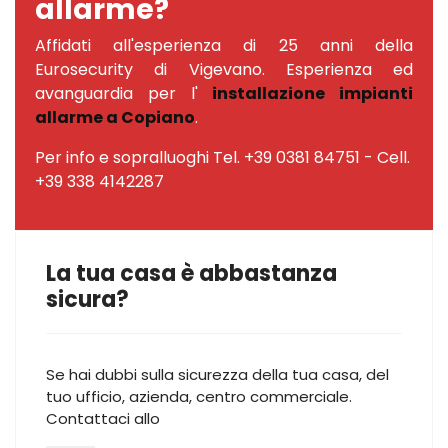
allarme?
Affidati all'esperienza di 25 anni della
Eurosecurity di Vigevano. Esperienza ed
avanguardia per l'
installazione impianti
allarme a Copiano
.
Per info e sopralluoghi Tel. +39 0381 84751 - Cell.
+39 338 4142287
La tua casa è abbastanza
sicura?
Se hai dubbi sulla sicurezza della tua casa, del
tuo ufficio, azienda, centro commerciale.
Contattaci allo