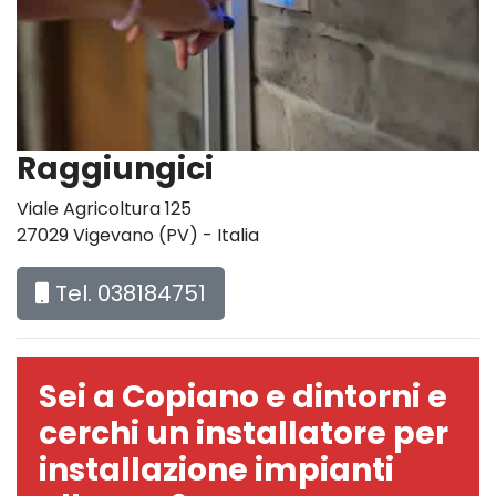
Raggiungici
Viale Agricoltura 125
27029 Vigevano (PV) - Italia
Tel. 038184751
Sei a Copiano e dintorni e
cerchi un installatore per
installazione impianti