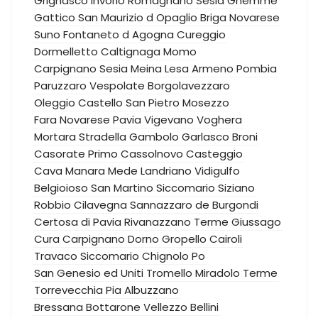
Grignasco
Invorio
Romagnano Sesia
Ghemme
Gattico
San Maurizio d Opaglio
Briga Novarese
Suno
Fontaneto d Agogna
Cureggio
Dormelletto
Caltignaga
Momo
Carpignano Sesia
Meina
Lesa
Armeno
Pombia
Paruzzaro
Vespolate
Borgolavezzaro
Oleggio Castello
San Pietro Mosezzo
Fara Novarese
Pavia
Vigevano
Voghera
Mortara
Stradella
Gambolo
Garlasco
Broni
Casorate Primo
Cassolnovo
Casteggio
Cava Manara
Mede
Landriano
Vidigulfo
Belgioioso
San Martino Siccomario
Siziano
Robbio
Cilavegna
Sannazzaro de Burgondi
Certosa di Pavia
Rivanazzano Terme
Giussago
Cura Carpignano
Dorno
Gropello Cairoli
Travaco Siccomario
Chignolo Po
San Genesio ed Uniti
Tromello
Miradolo Terme
Torrevecchia Pia
Albuzzano
Bressana Bottarone
Vellezzo Bellini