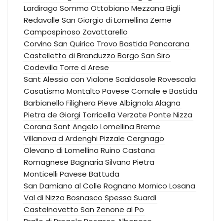
Lardirago
Sommo
Ottobiano
Mezzana Bigli
Redavalle
San Giorgio di Lomellina
Zeme
Campospinoso
Zavattarello
Corvino San Quirico
Trovo
Bastida Pancarana
Castelletto di Branduzzo
Borgo San Siro
Codevilla
Torre d Arese
Sant Alessio con Vialone
Scaldasole
Rovescala
Casatisma
Montalto Pavese
Cornale e Bastida
Barbianello
Filighera
Pieve Albignola
Alagna
Pietra de Giorgi
Torricella Verzate
Ponte Nizza
Corana
Sant Angelo Lomellina
Breme
Villanova d Ardenghi
Pizzale
Cergnago
Olevano di Lomellina
Ruino
Castana
Romagnese
Bagnaria
Silvano Pietra
Monticelli Pavese
Battuda
San Damiano al Colle
Rognano
Mornico Losana
Val di Nizza
Bosnasco
Spessa
Suardi
Castelnovetto
San Zenone al Po