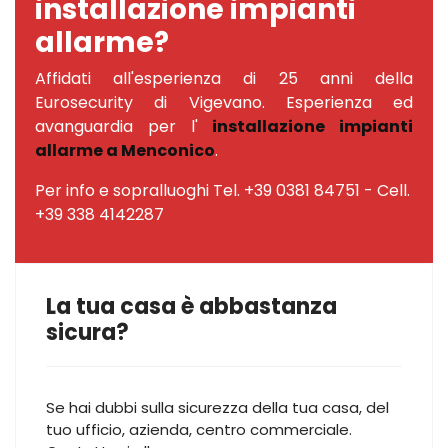
installazione impianti
allarme?
Affidati all'esperienza di 25 anni della
Eurosecurity di Vigevano. Esperienza ed
avanguardia per l'
installazione impianti
allarme a Menconico
.
Per info e sopralluoghi Tel. +39 0381 84751 - Cell.
+39 338 4142287
La tua casa è abbastanza
sicura?
Se hai dubbi sulla sicurezza della tua casa, del
tuo ufficio, azienda, centro commerciale.