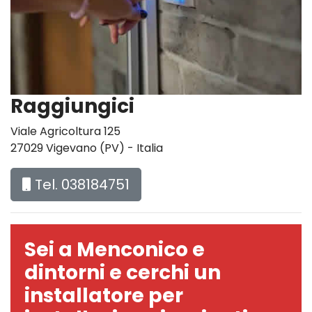
Raggiungici
Viale Agricoltura 125
27029 Vigevano (PV) - Italia
Tel. 038184751
Sei a Menconico e
dintorni e cerchi un
installatore per