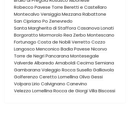
Brallo di Pregola
Rosasco
Albonese
Robecco Pavese
Torre Beretti e Castellaro
Montecalvo Versiggia
Mezzana Rabattone
San Cipriano Po
Zenevredo
Santa Margherita di Staffora
Casanova Lonati
Borgoratto Mormorolo
Rea
Zerbo
Montescano
Fortunago
Costa de Nobili
Verretto
Cozzo
Langosco
Menconico
Badia Pavese
Nicorvo
Torre de Negri
Pancarana
Montesegale
Valverde
Albaredo Arnaboldi
Cecima
Semiana
Gambarana
Valeggio
Rocca Susella
Galliavola
Golferenzo
Ceretto Lomellina
Oliva Gessi
Volpara
Lirio
Calvignano
Canevino
Velezzo Lomellina
Rocca de Giorgi
Villa Biscossi