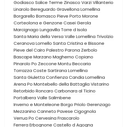
Godiasco Salice Terme
Zinasco
Varzi
Villanterio
Linarolo
Bereguardo
Gravellona Lomellina
Borgarello
Bornasco
Pieve Porto Morone
Corteolona e Genzone
Casei Gerola
Marcignago
Lungavilla
Torre d Isola
Santa Maria della Versa
Valle Lomellina
Trivolzio
Ceranova
Lomello
Santa Cristina e Bissone
Pieve del Cairo
Palestro
Parona
Zerbolo
Bascape
Marzano
Magherno
Copiano
Pinarolo Po
Zeccone
Montu Beccaria
Torrazza Coste
Sartirana Lomellina
Santa Giuletta
Confienza
Candia Lomellina
Arena Po
Montebello della Battaglia
Vistarino
Retorbido
Roncaro
Carbonara al Ticino
Portalbera
Valle Salimbene
Inverno e Monteleone
Borgo Priolo
Gerenzago
Mezzanino
Canneto Pavese
Cigognola
Verrua Po
Cervesina
Frascarolo
Ferrera Erbognone
Castello d Agogna