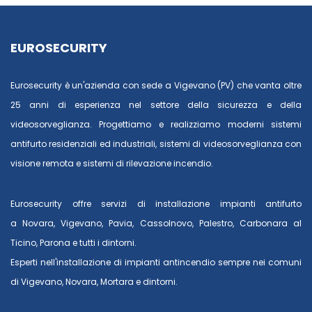
EUROSECURITY
Eurosecurity è un'azienda con sede a Vigevano (PV) che vanta oltre
25 anni di esperienza nel settore della sicurezza e della
videosorveglianza. Progettiamo e realizziamo moderni sistemi
antifurto residenziali ed industriali, sistemi di videosorveglianza con
visione remota e sistemi di rilevazione incendio.
Eurosecurity offre servizi di installazione impianti antifurto
a
Novara
,
Vigevano
,
Pavia
,
Cassolnovo
,
Palestro
,
Carbonara al
Ticino
,
Parona
e tutti i dintorni.
Esperti nell'installazione di impianti antincendio sempre nei comuni
di
Vigevano
,
Novara
,
Mortara
e dintorni.