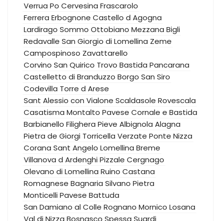
Verrua Po
Cervesina
Frascarolo
Ferrera Erbognone
Castello d Agogna
Lardirago
Sommo
Ottobiano
Mezzana Bigli
Redavalle
San Giorgio di Lomellina
Zeme
Campospinoso
Zavattarello
Corvino San Quirico
Trovo
Bastida Pancarana
Castelletto di Branduzzo
Borgo San Siro
Codevilla
Torre d Arese
Sant Alessio con Vialone
Scaldasole
Rovescala
Casatisma
Montalto Pavese
Cornale e Bastida
Barbianello
Filighera
Pieve Albignola
Alagna
Pietra de Giorgi
Torricella Verzate
Ponte Nizza
Corana
Sant Angelo Lomellina
Breme
Villanova d Ardenghi
Pizzale
Cergnago
Olevano di Lomellina
Ruino
Castana
Romagnese
Bagnaria
Silvano Pietra
Monticelli Pavese
Battuda
San Damiano al Colle
Rognano
Mornico Losana
Val di Nizza
Bosnasco
Spessa
Suardi