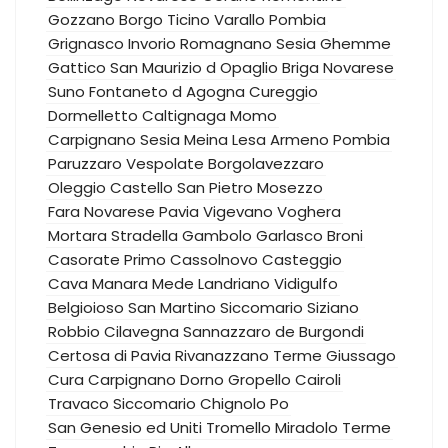
Gozzano
Borgo Ticino
Varallo Pombia
Grignasco
Invorio
Romagnano Sesia
Ghemme
Gattico
San Maurizio d Opaglio
Briga Novarese
Suno
Fontaneto d Agogna
Cureggio
Dormelletto
Caltignaga
Momo
Carpignano Sesia
Meina
Lesa
Armeno
Pombia
Paruzzaro
Vespolate
Borgolavezzaro
Oleggio Castello
San Pietro Mosezzo
Fara Novarese
Pavia
Vigevano
Voghera
Mortara
Stradella
Gambolo
Garlasco
Broni
Casorate Primo
Cassolnovo
Casteggio
Cava Manara
Mede
Landriano
Vidigulfo
Belgioioso
San Martino Siccomario
Siziano
Robbio
Cilavegna
Sannazzaro de Burgondi
Certosa di Pavia
Rivanazzano Terme
Giussago
Cura Carpignano
Dorno
Gropello Cairoli
Travaco Siccomario
Chignolo Po
San Genesio ed Uniti
Tromello
Miradolo Terme