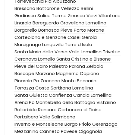
Torrevecchia Pia
Albuzzano
Bressana Bottarone
Vellezzo Bellini
Godiasco Salice Terme
Zinasco
Varzi
Villanterio
Linarolo
Bereguardo
Gravellona Lomellina
Borgarello
Bornasco
Pieve Porto Morone
Corteolona e Genzone
Casei Gerola
Marcignago
Lungavilla
Torre d Isola
Santa Maria della Versa
Valle Lomellina
Trivolzio
Ceranova
Lomello
Santa Cristina e Bissone
Pieve del Cairo
Palestro
Parona
Zerbolo
Bascape
Marzano
Magherno
Copiano
Pinarolo Po
Zeccone
Montu Beccaria
Torrazza Coste
Sartirana Lomellina
Santa Giuletta
Confienza
Candia Lomellina
Arena Po
Montebello della Battaglia
Vistarino
Retorbido
Roncaro
Carbonara al Ticino
Portalbera
Valle Salimbene
Inverno e Monteleone
Borgo Priolo
Gerenzago
Mezzanino
Canneto Pavese
Cigognola