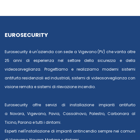
EUROSECURITY
Eurosecurity è un'azienda con sede a Vigevano (PV) che vanta oltre
25 anni di esperienza nel settore della sicurezza e della
videosorveglianza. Progettiamo e realizziamo moderni sistemi
antifurto residenziali ed industriali, sistemi di videosorveglianza con
visione remota e sistemi di rilevazione incendio.
Eurosecurity offre servizi di installazione impianti antifurto
a
Novara
,
Vigevano
,
Pavia
,
Cassolnovo
,
Palestro
,
Carbonara al
Ticino
,
Parona
e tutti i dintorni.
Esperti nell'installazione di impianti antincendio sempre nei comuni
di
Vigevano
,
Novara
,
Mortara
e dintorni.