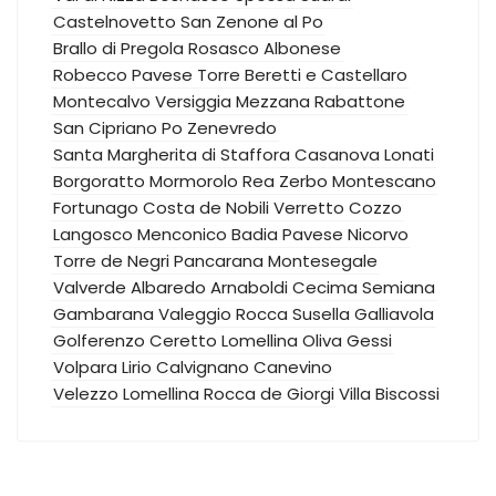
Castelnovetto
San Zenone al Po
Brallo di Pregola
Rosasco
Albonese
Robecco Pavese
Torre Beretti e Castellaro
Montecalvo Versiggia
Mezzana Rabattone
San Cipriano Po
Zenevredo
Santa Margherita di Staffora
Casanova Lonati
Borgoratto Mormorolo
Rea
Zerbo
Montescano
Fortunago
Costa de Nobili
Verretto
Cozzo
Langosco
Menconico
Badia Pavese
Nicorvo
Torre de Negri
Pancarana
Montesegale
Valverde
Albaredo Arnaboldi
Cecima
Semiana
Gambarana
Valeggio
Rocca Susella
Galliavola
Golferenzo
Ceretto Lomellina
Oliva Gessi
Volpara
Lirio
Calvignano
Canevino
Velezzo Lomellina
Rocca de Giorgi
Villa Biscossi