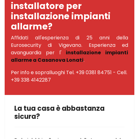
installatore per
installazione impianti
allarme?
Affidati all'esperienza di 25 anni della
Eurosecurity di Vigevano. Esperienza ed
avanguardia per l'
installazione impianti
allarme a Casanova Lonati
.
Per info e sopralluoghi Tel. +39 0381 84751 - Cell.
+39 338 4142287
La tua casa è abbastanza
sicura?