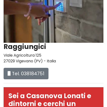
Raggiungici
Viale Agricoltura 125
27029 Vigevano (PV) - Italia
Tel. 038184751
Sei a Casanova Lonati e
dintorni e cerchi un