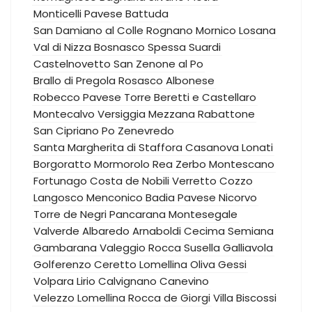
Monticelli Pavese
Battuda
San Damiano al Colle
Rognano
Mornico Losana
Val di Nizza
Bosnasco
Spessa
Suardi
Castelnovetto
San Zenone al Po
Brallo di Pregola
Rosasco
Albonese
Robecco Pavese
Torre Beretti e Castellaro
Montecalvo Versiggia
Mezzana Rabattone
San Cipriano Po
Zenevredo
Santa Margherita di Staffora
Casanova Lonati
Borgoratto Mormorolo
Rea
Zerbo
Montescano
Fortunago
Costa de Nobili
Verretto
Cozzo
Langosco
Menconico
Badia Pavese
Nicorvo
Torre de Negri
Pancarana
Montesegale
Valverde
Albaredo Arnaboldi
Cecima
Semiana
Gambarana
Valeggio
Rocca Susella
Galliavola
Golferenzo
Ceretto Lomellina
Oliva Gessi
Volpara
Lirio
Calvignano
Canevino
Velezzo Lomellina
Rocca de Giorgi
Villa Biscossi