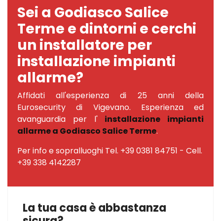
Sei a Godiasco Salice
Terme e dintorni e cerchi
un installatore per
installazione impianti
allarme?
Affidati all'esperienza di 25 anni della
Eurosecurity di Vigevano. Esperienza ed
avanguardia per l'
installazione impianti
allarme a Godiasco Salice Terme
.
Per info e sopralluoghi Tel. +39 0381 84751 - Cell.
+39 338 4142287
La tua casa è abbastanza
sicura?