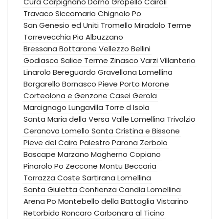
Cura Carpignano
Dorno
Gropello Cairoli
Travaco Siccomario
Chignolo Po
San Genesio ed Uniti
Tromello
Miradolo Terme
Torrevecchia Pia
Albuzzano
Bressana Bottarone
Vellezzo Bellini
Godiasco Salice Terme
Zinasco
Varzi
Villanterio
Linarolo
Bereguardo
Gravellona Lomellina
Borgarello
Bornasco
Pieve Porto Morone
Corteolona e Genzone
Casei Gerola
Marcignago
Lungavilla
Torre d Isola
Santa Maria della Versa
Valle Lomellina
Trivolzio
Ceranova
Lomello
Santa Cristina e Bissone
Pieve del Cairo
Palestro
Parona
Zerbolo
Bascape
Marzano
Magherno
Copiano
Pinarolo Po
Zeccone
Montu Beccaria
Torrazza Coste
Sartirana Lomellina
Santa Giuletta
Confienza
Candia Lomellina
Arena Po
Montebello della Battaglia
Vistarino
Retorbido
Roncaro
Carbonara al Ticino