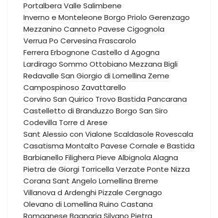
Portalbera
Valle Salimbene
Inverno e Monteleone
Borgo Priolo
Gerenzago
Mezzanino
Canneto Pavese
Cigognola
Verrua Po
Cervesina
Frascarolo
Ferrera Erbognone
Castello d Agogna
Lardirago
Sommo
Ottobiano
Mezzana Bigli
Redavalle
San Giorgio di Lomellina
Zeme
Campospinoso
Zavattarello
Corvino San Quirico
Trovo
Bastida Pancarana
Castelletto di Branduzzo
Borgo San Siro
Codevilla
Torre d Arese
Sant Alessio con Vialone
Scaldasole
Rovescala
Casatisma
Montalto Pavese
Cornale e Bastida
Barbianello
Filighera
Pieve Albignola
Alagna
Pietra de Giorgi
Torricella Verzate
Ponte Nizza
Corana
Sant Angelo Lomellina
Breme
Villanova d Ardenghi
Pizzale
Cergnago
Olevano di Lomellina
Ruino
Castana
Romagnese
Bagnaria
Silvano Pietra