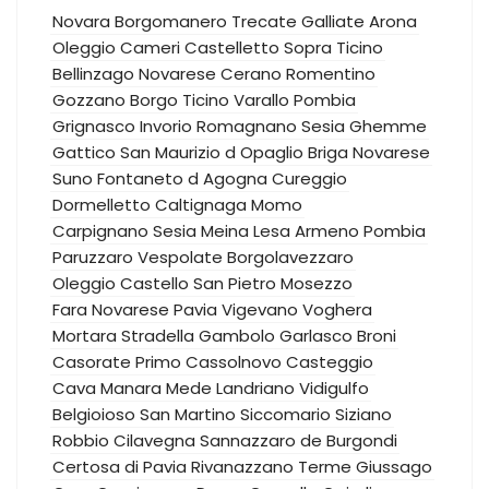
Novara
Borgomanero
Trecate
Galliate
Arona
Oleggio
Cameri
Castelletto Sopra Ticino
Bellinzago Novarese
Cerano
Romentino
Gozzano
Borgo Ticino
Varallo Pombia
Grignasco
Invorio
Romagnano Sesia
Ghemme
Gattico
San Maurizio d Opaglio
Briga Novarese
Suno
Fontaneto d Agogna
Cureggio
Dormelletto
Caltignaga
Momo
Carpignano Sesia
Meina
Lesa
Armeno
Pombia
Paruzzaro
Vespolate
Borgolavezzaro
Oleggio Castello
San Pietro Mosezzo
Fara Novarese
Pavia
Vigevano
Voghera
Mortara
Stradella
Gambolo
Garlasco
Broni
Casorate Primo
Cassolnovo
Casteggio
Cava Manara
Mede
Landriano
Vidigulfo
Belgioioso
San Martino Siccomario
Siziano
Robbio
Cilavegna
Sannazzaro de Burgondi
Certosa di Pavia
Rivanazzano Terme
Giussago