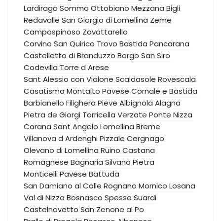
Lardirago
Sommo
Ottobiano
Mezzana Bigli
Redavalle
San Giorgio di Lomellina
Zeme
Campospinoso
Zavattarello
Corvino San Quirico
Trovo
Bastida Pancarana
Castelletto di Branduzzo
Borgo San Siro
Codevilla
Torre d Arese
Sant Alessio con Vialone
Scaldasole
Rovescala
Casatisma
Montalto Pavese
Cornale e Bastida
Barbianello
Filighera
Pieve Albignola
Alagna
Pietra de Giorgi
Torricella Verzate
Ponte Nizza
Corana
Sant Angelo Lomellina
Breme
Villanova d Ardenghi
Pizzale
Cergnago
Olevano di Lomellina
Ruino
Castana
Romagnese
Bagnaria
Silvano Pietra
Monticelli Pavese
Battuda
San Damiano al Colle
Rognano
Mornico Losana
Val di Nizza
Bosnasco
Spessa
Suardi
Castelnovetto
San Zenone al Po