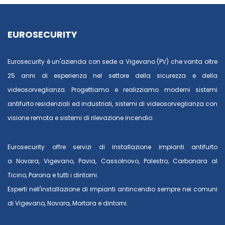
EUROSECURITY
Eurosecurity è un'azienda con sede a Vigevano (PV) che vanta oltre
25 anni di esperienza nel settore della sicurezza e della
videosorveglianza. Progettiamo e realizziamo moderni sistemi
antifurto residenziali ed industriali, sistemi di videosorveglianza con
visione remota e sistemi di rilevazione incendio.
Eurosecurity offre servizi di installazione impianti antifurto
a
Novara
,
Vigevano
,
Pavia
,
Cassolnovo
,
Palestro
,
Carbonara al
Ticino
,
Parona
e tutti i dintorni.
Esperti nell'installazione di impianti antincendio sempre nei comuni
di
Vigevano
,
Novara
,
Mortara
e dintorni.