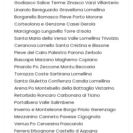
Godiasco Salice Terme
Zinasco
Varzi
Villanterio
Linarolo
Bereguardo
Gravellona Lomellina
Borgarello
Bornasco
Pieve Porto Morone
Corteolona e Genzone
Casei Gerola
Marcignago
Lungavilla
Torre d Isola
Santa Maria della Versa
Valle Lomellina
Trivolzio
Ceranova
Lomello
Santa Cristina e Bissone
Pieve del Cairo
Palestro
Parona
Zerbolo
Bascape
Marzano
Magherno
Copiano
Pinarolo Po
Zeccone
Montu Beccaria
Torrazza Coste
Sartirana Lomellina
Santa Giuletta
Confienza
Candia Lomellina
Arena Po
Montebello della Battaglia
Vistarino
Retorbido
Roncaro
Carbonara al Ticino
Portalbera
Valle Salimbene
Inverno e Monteleone
Borgo Priolo
Gerenzago
Mezzanino
Canneto Pavese
Cigognola
Verrua Po
Cervesina
Frascarolo
Ferrera Erbognone
Castello d Agogna