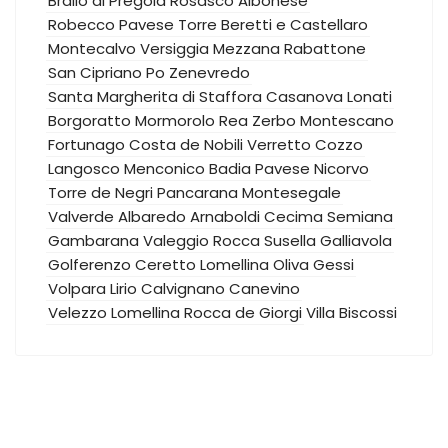
Brallo di Pregola
Rosasco
Albonese
Robecco Pavese
Torre Beretti e Castellaro
Montecalvo Versiggia
Mezzana Rabattone
San Cipriano Po
Zenevredo
Santa Margherita di Staffora
Casanova Lonati
Borgoratto Mormorolo
Rea
Zerbo
Montescano
Fortunago
Costa de Nobili
Verretto
Cozzo
Langosco
Menconico
Badia Pavese
Nicorvo
Torre de Negri
Pancarana
Montesegale
Valverde
Albaredo Arnaboldi
Cecima
Semiana
Gambarana
Valeggio
Rocca Susella
Galliavola
Golferenzo
Ceretto Lomellina
Oliva Gessi
Volpara
Lirio
Calvignano
Canevino
Velezzo Lomellina
Rocca de Giorgi
Villa Biscossi