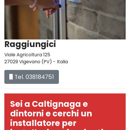
Raggiungici
Viale Agricoltura 125
27029 Vigevano (PV) - Italia
Tel. 038184751
Sei a Caltignaga e
dintorni e cerchi un
installatore per