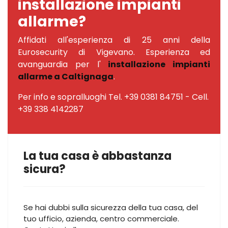
installazione impianti
allarme?
Affidati all'esperienza di 25 anni della
Eurosecurity di Vigevano. Esperienza ed
avanguardia per l'
installazione impianti
allarme a Caltignaga
.
Per info e sopralluoghi Tel. +39 0381 84751 - Cell.
+39 338 4142287
La tua casa è abbastanza
sicura?
Se hai dubbi sulla sicurezza della tua casa, del
tuo ufficio, azienda, centro commerciale.