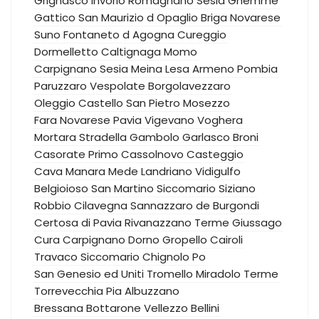
Grignasco
Invorio
Romagnano Sesia
Ghemme
Gattico
San Maurizio d Opaglio
Briga Novarese
Suno
Fontaneto d Agogna
Cureggio
Dormelletto
Caltignaga
Momo
Carpignano Sesia
Meina
Lesa
Armeno
Pombia
Paruzzaro
Vespolate
Borgolavezzaro
Oleggio Castello
San Pietro Mosezzo
Fara Novarese
Pavia
Vigevano
Voghera
Mortara
Stradella
Gambolo
Garlasco
Broni
Casorate Primo
Cassolnovo
Casteggio
Cava Manara
Mede
Landriano
Vidigulfo
Belgioioso
San Martino Siccomario
Siziano
Robbio
Cilavegna
Sannazzaro de Burgondi
Certosa di Pavia
Rivanazzano Terme
Giussago
Cura Carpignano
Dorno
Gropello Cairoli
Travaco Siccomario
Chignolo Po
San Genesio ed Uniti
Tromello
Miradolo Terme
Torrevecchia Pia
Albuzzano
Bressana Bottarone
Vellezzo Bellini