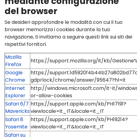
mediante configurazione
del browser
Se desideri approfondire le modalità con cui il tuo
browser memorizza i cookies durante la tua
navigazione, ti invitiamo a seguire questi link sui siti dei
rispettivi fornitori.
Mozilla
https://support.mozilla.org/it/kb/Gestion
Firefox
Google
https://support.1d5920f4b44b27a802bd77
Chrome
gdprlock/chrome/answer/95647?hl=it
Internet
http://windows.microsoft.com/it-it/window
Explorer
or-allow-cookies
Safari 6/7
https://support.apple.com/kb/PH17191?
Mavericks
viewlocale=it_IT&locale=it_IT
Safari 8
https://support.apple.com/kb/PH19214?
Yosemite
viewlocale=it_IT&locale=it_IT
Safari su