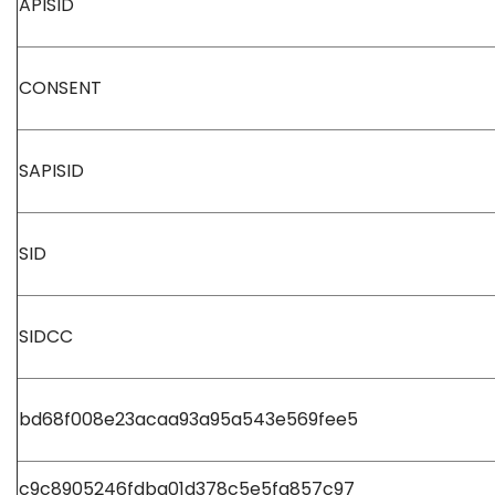
APISID
CONSENT
SAPISID
SID
SIDCC
bd68f008e23acaa93a95a543e569fee5
c9c8905246fdba01d378c5e5fa857c97