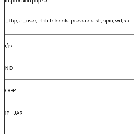
impression.php/#
_fbp, c_user, datr,fr,locale, presence, sb, spin, wd, xs
i/jot
NID
OGP
1P_JAR