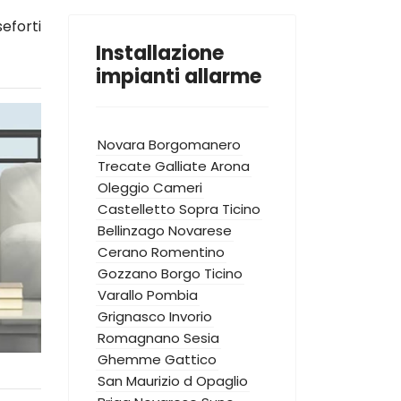
eforti
Installazione
impianti allarme
Novara
Borgomanero
Trecate
Galliate
Arona
Oleggio
Cameri
Castelletto Sopra Ticino
Bellinzago Novarese
Cerano
Romentino
Gozzano
Borgo Ticino
Varallo Pombia
Grignasco
Invorio
Romagnano Sesia
Ghemme
Gattico
San Maurizio d Opaglio