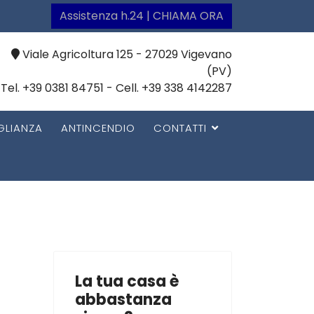
Assistenza h.24 | CHIAMA ORA
Viale Agricoltura 125 - 27029 Vigevano
(PV)
Tel. +39 0381 84751 - Cell. +39 338 4142287
GLIANZA
ANTINCENDIO
CONTATTI
La tua casa è
abbastanza