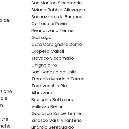
San Martino Siccomario
Siziano
Robbio
Cilavegna
Sannazzaro de Burgondi
a del
Certosa di Pavia
Rivanazzano Terme
Giussago
Cura Carpignano
Dorno
Gropello Cairoli
Travaco Siccomario
Chignolo Po
San Genesio ed Uniti
Tromello
Miradolo Terme
Torrevecchia Pia
azione
Albuzzano
ia e
Bressana Bottarone
un
Vellezzo Bellini
Godiasco Salice Terme
ltre
Zinasco
Varzi
Villanterio
anche
Linarolo
Bereguardo