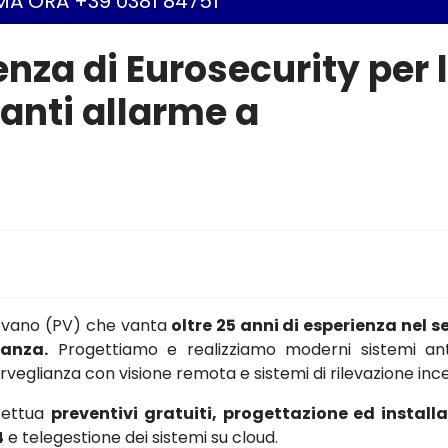
A ORA +39 0381 84751
enza di Eurosecurity per 
ianti allarme a
gevano (PV) che vanta
oltre 25 anni di esperienza nel s
ianza.
Progettiamo e realizziamo moderni sistemi ant
osorveglianza con visione remota e sistemi di rilevazione inc
ffettua
preventivi gratuiti, progettazione ed install
4
e telegestione dei sistemi su cloud.