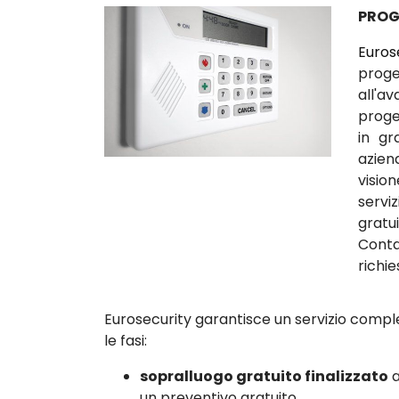
PROG
Euros
proge
all'a
proget
in gr
azien
visio
serv
gratu
Conta
richie
Eurosecurity garantisce un servizio comple
le fasi:
sopralluogo gratuito finalizzato
a
un preventivo gratuito