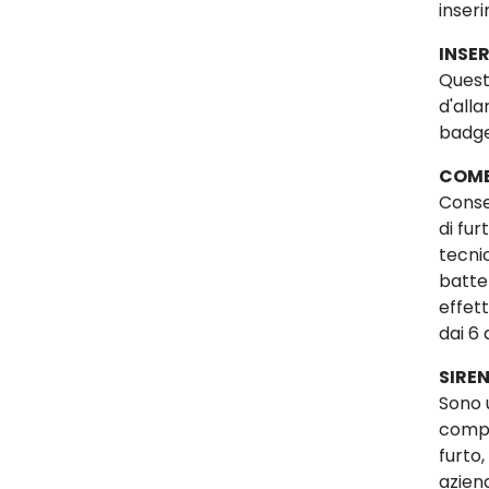
inseri
INSER
Questi
d'alla
badge
COMB
Conse
di fu
tecni
batte
effet
dai 6 
SIREN
Sono 
compi
furto,
azien