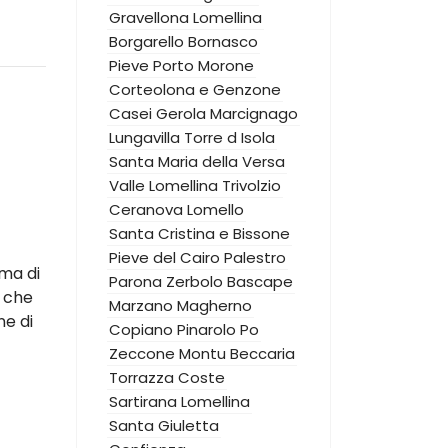
Gravellona Lomellina
Borgarello
Bornasco
Pieve Porto Morone
Corteolona e Genzone
Casei Gerola
Marcignago
Lungavilla
Torre d Isola
Santa Maria della Versa
Valle Lomellina
Trivolzio
Ceranova
Lomello
Santa Cristina e Bissone
Pieve del Cairo
Palestro
ema di
Parona
Zerbolo
Bascape
, che
Marzano
Magherno
ne di
Copiano
Pinarolo Po
Zeccone
Montu Beccaria
Torrazza Coste
Sartirana Lomellina
Santa Giuletta