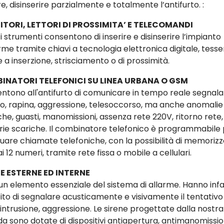
re, disinserire parzialmente e totalmente l’antifurto. :
ITORI, LETTORI DI PROSSIMITA’ E TELECOMANDI
 strumenti consentono di inserire e disinserire l’impianto
rme tramite chiavi a tecnologia elettronica digitale, tesse
 a inserzione, strisciamento o di prossimità.
INATORI TELEFONICI SU LINEA URBANA O GSM
ntono all'antifurto di comunicare in tempo reale segnala
rto, rapina, aggressione, telesoccorso, ma anche anomalie
che, guasti, manomissioni, assenza rete 220V, ritorno rete,
rie scariche. Il combinatore telefonico è programmabile
tuare chiamate telefoniche, con la possibilità di memoriz
ai 12 numeri, tramite rete fissa o mobile a cellulari.
E ESTERNE ED INTERNE
un elemento essenziale del sistema di allarme. Hanno infatt
to di segnalare acusticamente e visivamente il tentativo 
 intrusione, aggressione. Le sirene progettate dalla nostra
da sono dotate di dispositivi antiapertura, antimanomissio