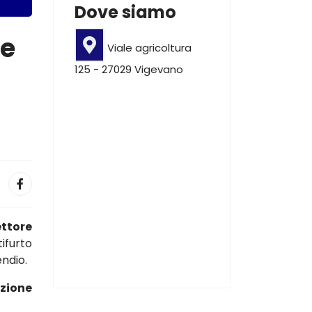
Dove siamo
le
Viale agricoltura
125 - 27029 Vigevano
ettore
ifurto
endio.
azione