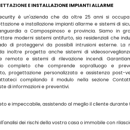
ETTAZIONE E
INSTALLAZIONE IMPIANTI ALLARME
ecurity
è un'azienda che da oltre 25 anni si occupa
ttazione e installazione impianti allarme e sistemi di sic
vanguardia a Campospinoso e provincia. Siamo in gr
tare moderni sistemi antifurto, sia residenziali che indus
ado di proteggervi da possibili intrusioni esterne. La 
da inoltre progetta anche sistemi di videosorveglian
ne remota e sistemi di rilevazione incendi. Garanti
izio completo che comprende sopralluogo e preve
ito, progettazione personalizzata e assistenza post-ve
ttateci compilando il modulo nella sezione Contat
ste di informazioni e preventivi.
to e impeccabile, assistendo al meglio il cliente durante 
ll'analisi dei rischi della vostra casa o immobile con rilasci