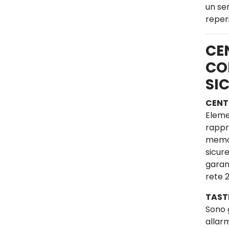
un se
reperi
CE
CO
SI
CENT
Eleme
rappre
memor
sicure
garan
rete 
TAST
Sono 
allar