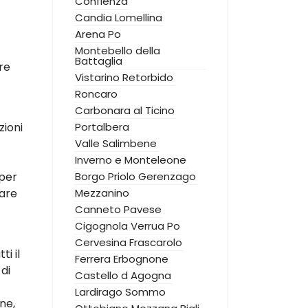
Confienza
Candia Lomellina
Arena Po
Montebello della
Battaglia
re
Vistarino
Retorbido
Roncaro
Carbonara al Ticino
zioni
Portalbera
Valle Salimbene
Inverno e Monteleone
 per
Borgo Priolo
Gerenzago
zare
Mezzanino
Canneto Pavese
Cigognola
Verrua Po
Cervesina
Frascarolo
i il
Ferrera Erbognone
di
Castello d Agogna
Lardirago
Sommo
ne,