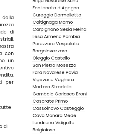
Briga Novarese
Suno
Fontaneto d Agogna
Cureggio
Dormelletto
 della
Caltignaga
Momo
urezza
Carpignano Sesia
Meina
ado di
Lesa
Armeno
Pombia
triali,
Paruzzaro
Vespolate
nostra
Borgolavezzaro
za con
Oleggio Castello
amo un
San Pietro Mosezzo
ntivo
Fara Novarese
Pavia
ndita.
Vigevano
Voghera
ti per
Mortara
Stradella
Gambolo
Garlasco
Broni
Casorate Primo
tutte
Cassolnovo
Casteggio
Cava Manara
Mede
Landriano
Vidigulfo
o di
Belgioioso