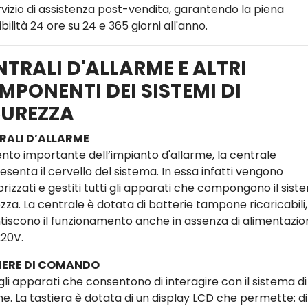
rvizio di assistenza post-vendita, garantendo la piena
bilità 24 ore su 24 e 365 giorni all'anno.
NTRALI D'ALLARME E ALTRI
MPONENTI DEI SISTEMI DI
CUREZZA
RALI D’ALLARME
nto importante dell’impianto d'allarme, la centrale
senta il cervello del sistema. In essa infatti vengono
izzati e gestiti tutti gli apparati che compongono il sist
zza. La centrale è dotata di batterie tampone ricaricabili
tiscono il funzionamento anche in assenza di alimentazio
220V.
IERE DI COMANDO
gli apparati che consentono di interagire con il sistema di
me. La tastiera è dotata di un display LCD che permette: di