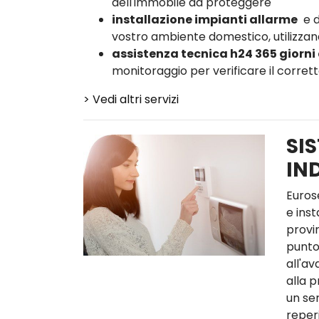
dell'immobile da proteggere
installazione impianti allarme
e d
vostro ambiente domestico, utilizzand
assistenza tecnica h24 365 giorni
monitoraggio per verificare il corre
> Vedi altri servizi
SIS
IN
Euros
e inst
provin
punto
all'av
alla 
un se
reperi