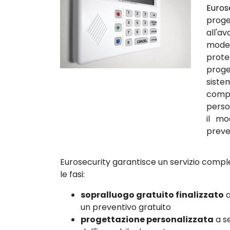
Euros
proge
all'a
modern
prote
proge
siste
comp
perso
il mo
preven
Eurosecurity garantisce un servizio comple
le fasi:
sopralluogo gratuito finalizzato
a
un preventivo gratuito
progettazione personalizzata
a se