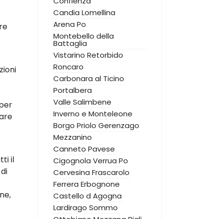
Confienza
Candia Lomellina
Arena Po
re
Montebello della
Battaglia
Vistarino
Retorbido
Roncaro
zioni
Carbonara al Ticino
Portalbera
Valle Salimbene
 per
Inverno e Monteleone
zare
Borgo Priolo
Gerenzago
Mezzanino
Canneto Pavese
i il
Cigognola
Verrua Po
di
Cervesina
Frascarolo
Ferrera Erbognone
ne,
Castello d Agogna
Lardirago
Sommo