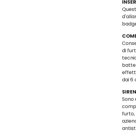
INSER
Questi
d'alla
badge
COMB
Conse
di fu
tecni
batte
effet
dai 6 
SIREN
Sono 
compi
furto,
azien
antis