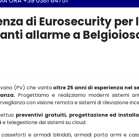
A ORA +39 0381 84751
enza di Eurosecurity per 
ianti allarme a Belgioios
gevano (PV) che vanta
oltre 25 anni di esperienza nel s
ianza.
Progettiamo e realizziamo moderni sistemi ant
osorveglianza con visione remota e sistemi di rilevazione inc
ffettua
preventivi gratuiti, progettazione ed install
4
e telegestione dei sistemi su cloud.
asseforti e armadi blindati, armadi porta armi e cass