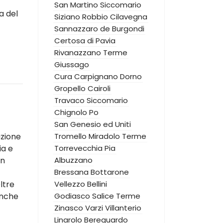
San Martino Siccomario
a del
Siziano
Robbio
Cilavegna
Sannazzaro de Burgondi
Certosa di Pavia
Rivanazzano Terme
Giussago
Cura Carpignano
Dorno
Gropello Cairoli
Travaco Siccomario
Chignolo Po
San Genesio ed Uniti
azione
Tromello
Miradolo Terme
ia e
Torrevecchia Pia
un
Albuzzano
Bressana Bottarone
ltre
Vellezzo Bellini
anche
Godiasco Salice Terme
Zinasco
Varzi
Villanterio
Linarolo
Bereguardo