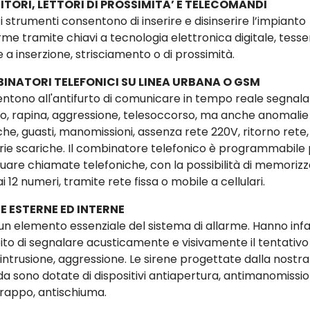
ITORI, LETTORI DI PROSSIMITA’ E TELECOMANDI
 strumenti consentono di inserire e disinserire l’impianto
rme tramite chiavi a tecnologia elettronica digitale, tesse
 a inserzione, strisciamento o di prossimità.
INATORI TELEFONICI SU LINEA URBANA O GSM
ntono all'antifurto di comunicare in tempo reale segnala
rto, rapina, aggressione, telesoccorso, ma anche anomalie
che, guasti, manomissioni, assenza rete 220V, ritorno rete,
rie scariche. Il combinatore telefonico è programmabile
tuare chiamate telefoniche, con la possibilità di memoriz
ai 12 numeri, tramite rete fissa o mobile a cellulari.
E ESTERNE ED INTERNE
un elemento essenziale del sistema di allarme. Hanno infatt
to di segnalare acusticamente e visivamente il tentativo 
 intrusione, aggressione. Le sirene progettate dalla nostra
da sono dotate di dispositivi antiapertura, antimanomissio
trappo, antischiuma.