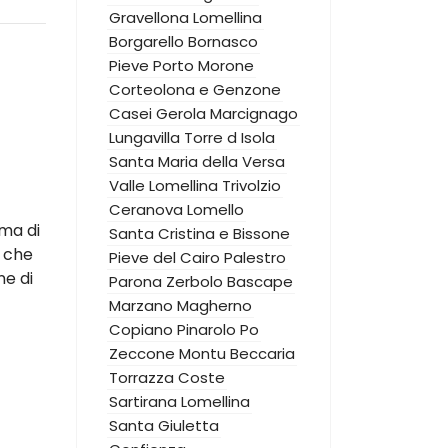
Gravellona Lomellina
Borgarello
Bornasco
Pieve Porto Morone
Corteolona e Genzone
Casei Gerola
Marcignago
Lungavilla
Torre d Isola
Santa Maria della Versa
Valle Lomellina
Trivolzio
Ceranova
Lomello
ema di
Santa Cristina e Bissone
, che
Pieve del Cairo
Palestro
ne di
Parona
Zerbolo
Bascape
Marzano
Magherno
Copiano
Pinarolo Po
Zeccone
Montu Beccaria
Torrazza Coste
Sartirana Lomellina
Santa Giuletta