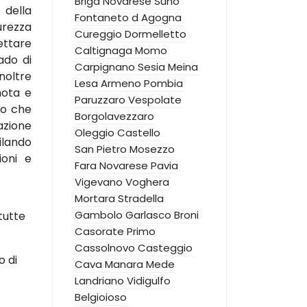
Briga Novarese
Suno
 della
Fontaneto d Agogna
urezza
Cureggio
Dormelletto
ettare
Caltignaga
Momo
rado di
Carpignano Sesia
Meina
noltre
Lesa
Armeno
Pombia
mota e
Paruzzaro
Vespolate
to che
Borgolavezzaro
zione
Oleggio Castello
ilando
San Pietro Mosezzo
ioni e
Fara Novarese
Pavia
Vigevano
Voghera
Mortara
Stradella
Gambolo
Garlasco
Broni
tutte
Casorate Primo
Cassolnovo
Casteggio
o di
Cava Manara
Mede
Landriano
Vidigulfo
Belgioioso