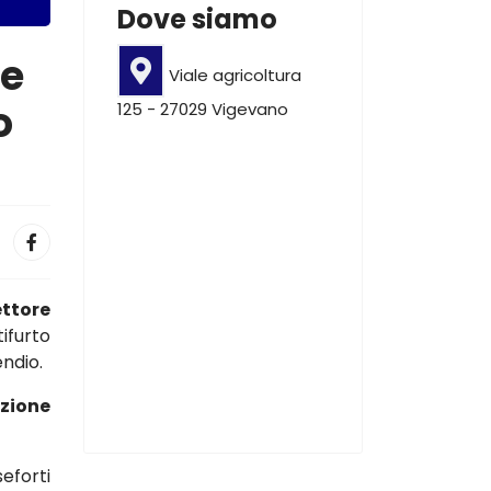
Dove siamo
le
Viale agricoltura
o
125 - 27029 Vigevano
ettore
ifurto
endio.
azione
eforti