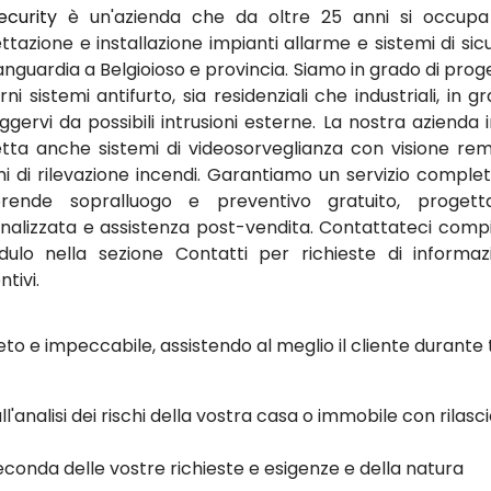
ecurity
è un'azienda che da oltre 25 anni si occupa
ttazione e installazione impianti allarme e sistemi di sic
vanguardia a Belgioioso e provincia. Siamo in grado di prog
i sistemi antifurto, sia residenziali che industriali, in g
ggervi da possibili intrusioni esterne. La nostra azienda i
tta anche sistemi di videosorveglianza con visione re
mi di rilevazione incendi. Garantiamo un servizio comple
rende sopralluogo e preventivo gratuito, progetta
nalizzata e assistenza post-vendita. Contattateci comp
dulo nella sezione Contatti per richieste di informaz
tivi.
to e impeccabile, assistendo al meglio il cliente durante 
ll'analisi dei rischi della vostra casa o immobile con rilasci
conda delle vostre richieste e esigenze e della natura