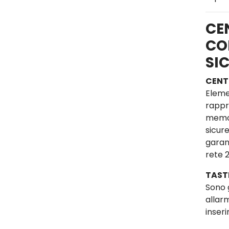
CE
CO
SI
CENT
Eleme
rappre
memor
sicure
garan
rete 
TAST
Sono 
allar
inseri