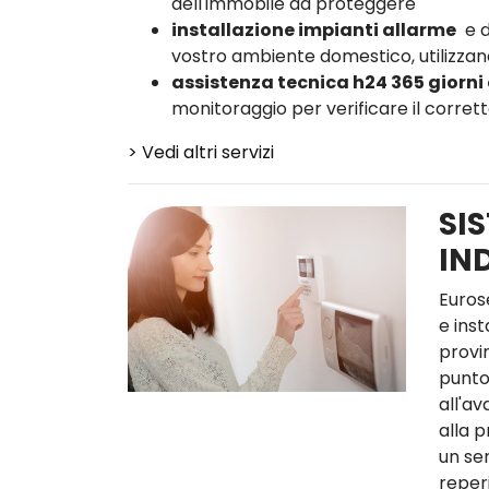
dell'immobile da proteggere
installazione impianti allarme
e d
vostro ambiente domestico, utilizzand
assistenza tecnica h24 365 giorni
monitoraggio per verificare il corre
> Vedi altri servizi
SIS
IN
Euros
e inst
provin
punto
all'av
alla 
un se
reperi