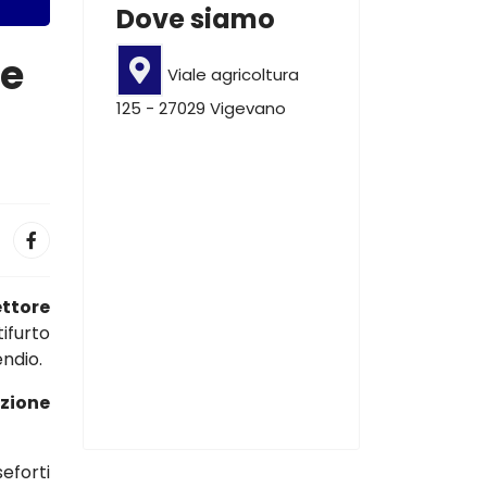
Dove siamo
le
Viale agricoltura
125 - 27029 Vigevano
ettore
ifurto
endio.
azione
eforti