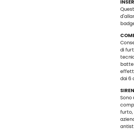
INSER
Questi
d'alla
badge
COMB
Conse
di fu
tecni
batte
effet
dai 6 
SIREN
Sono 
compi
furto,
azien
antis