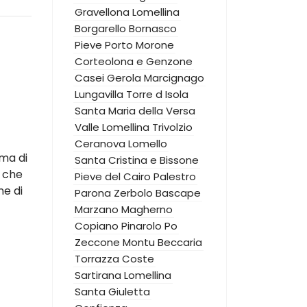
Gravellona Lomellina
Borgarello
Bornasco
Pieve Porto Morone
Corteolona e Genzone
Casei Gerola
Marcignago
Lungavilla
Torre d Isola
Santa Maria della Versa
Valle Lomellina
Trivolzio
Ceranova
Lomello
ema di
Santa Cristina e Bissone
, che
Pieve del Cairo
Palestro
ne di
Parona
Zerbolo
Bascape
Marzano
Magherno
Copiano
Pinarolo Po
Zeccone
Montu Beccaria
Torrazza Coste
Sartirana Lomellina
Santa Giuletta