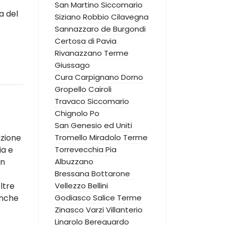
San Martino Siccomario
a del
Siziano
Robbio
Cilavegna
Sannazzaro de Burgondi
Certosa di Pavia
Rivanazzano Terme
Giussago
Cura Carpignano
Dorno
Gropello Cairoli
Travaco Siccomario
Chignolo Po
San Genesio ed Uniti
azione
Tromello
Miradolo Terme
ia e
Torrevecchia Pia
un
Albuzzano
Bressana Bottarone
ltre
Vellezzo Bellini
anche
Godiasco Salice Terme
Zinasco
Varzi
Villanterio
Linarolo
Bereguardo