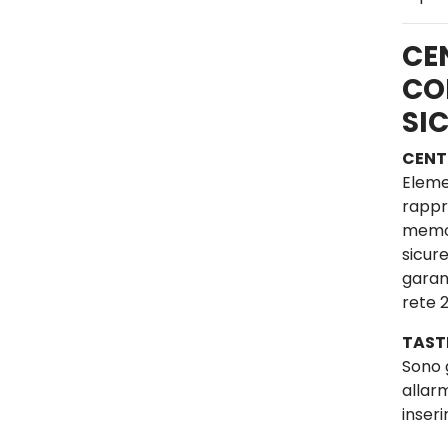
CE
CO
SI
CENT
Eleme
rappre
memor
sicure
garan
rete 
TAST
Sono 
allar
inseri