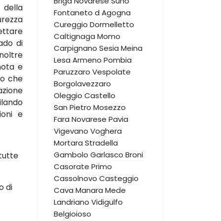
Briga Novarese
Suno
 della
Fontaneto d Agogna
urezza
Cureggio
Dormelletto
ettare
Caltignaga
Momo
rado di
Carpignano Sesia
Meina
noltre
Lesa
Armeno
Pombia
mota e
Paruzzaro
Vespolate
to che
Borgolavezzaro
zione
Oleggio Castello
ilando
San Pietro Mosezzo
ioni e
Fara Novarese
Pavia
Vigevano
Voghera
Mortara
Stradella
Gambolo
Garlasco
Broni
tutte
Casorate Primo
Cassolnovo
Casteggio
o di
Cava Manara
Mede
Landriano
Vidigulfo
Belgioioso