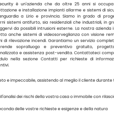
ecurity
è un'azienda che da oltre 25 anni si occupa
ttazione e installazione impianti allarme e sistemi di sic
vanguardia a Lirio e provincia. Siamo in grado di prog
i sistemi antifurto, sia residenziali che industriali, in g
ggervi da possibili intrusioni esterne. La nostra azienda i
tta anche sistemi di videosorveglianza con visione re
mi di rilevazione incendi. Garantiamo un servizio comple
rende sopralluogo e preventivo gratuito, progetta
nalizzata e assistenza post-vendita. Contattateci comp
dulo nella sezione Contatti per richieste di informaz
tivi.
to e impeccabile, assistendo al meglio il cliente durante 
ll'analisi dei rischi della vostra casa o immobile con rilasci
conda delle vostre richieste e esigenze e della natura