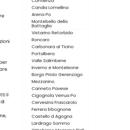
Confienza
Candia Lomellina
Arena Po
re
Montebello della
Battaglia
Vistarino
Retorbido
Roncaro
zioni
Carbonara al Ticino
Portalbera
Valle Salimbene
 per
Inverno e Monteleone
zare
Borgo Priolo
Gerenzago
Mezzanino
Canneto Pavese
i il
Cigognola
Verrua Po
di
Cervesina
Frascarolo
Ferrera Erbognone
ne,
Castello d Agogna
Lardirago
Sommo