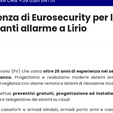
A ORA +39 0381 84751
enza di Eurosecurity per 
anti allarme a Lirio
gevano (PV) che vanta
oltre 25 anni di esperienza nel s
ianza.
Progettiamo e realizziamo moderni sistemi ant
osorveglianza con visione remota e sistemi di rilevazione inc
ffettua
preventivi gratuiti, progettazione ed install
4
e telegestione dei sistemi su cloud.
asseforti e armadi blindati, armadi porta armi e cass