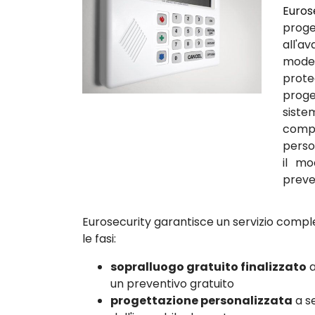
Euros
proge
all'a
modern
prote
proge
siste
comp
perso
il mo
preven
Eurosecurity garantisce un servizio comple
le fasi:
sopralluogo gratuito finalizzato
a
un preventivo gratuito
progettazione personalizzata
a se