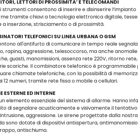
ITORI, LETTORI DI PROSSIMITA’ E TELECOMANDI
 strumenti consentono di inserire e disinserire l’impianto
rme tramite chiavi a tecnologia elettronica digitale, tesse
 a inserzione, strisciamento o di prossimità.
INATORI TELEFONICI SU LINEA URBANA O GSM
ntono all'antifurto di comunicare in tempo reale segnala
rto, rapina, aggressione, telesoccorso, ma anche anomalie
che, guasti, manomissioni, assenza rete 220V, ritorno rete,
rie scariche. Il combinatore telefonico è programmabile
tuare chiamate telefoniche, con la possibilità di memoriz
ai 12 numeri, tramite rete fissa o mobile a cellulari.
E ESTERNE ED INTERNE
un elemento essenziale del sistema di allarme. Hanno infatt
to di segnalare acusticamente e visivamente il tentativo 
 intrusione, aggressione. Le sirene progettate dalla nostra
da sono dotate di dispositivi antiapertura, antimanomissio
trappo, antischiuma.