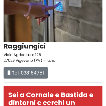
Raggiungici
Viale Agricoltura 125
27029 Vigevano (PV) - Italia
Tel. 038184751
Sei a Cornale e Bastida e
dintorni e cerchi un