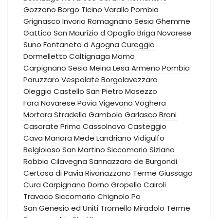
Gozzano
Borgo Ticino
Varallo Pombia
Grignasco
Invorio
Romagnano Sesia
Ghemme
Gattico
San Maurizio d Opaglio
Briga Novarese
Suno
Fontaneto d Agogna
Cureggio
Dormelletto
Caltignaga
Momo
Carpignano Sesia
Meina
Lesa
Armeno
Pombia
Paruzzaro
Vespolate
Borgolavezzaro
Oleggio Castello
San Pietro Mosezzo
Fara Novarese
Pavia
Vigevano
Voghera
Mortara
Stradella
Gambolo
Garlasco
Broni
Casorate Primo
Cassolnovo
Casteggio
Cava Manara
Mede
Landriano
Vidigulfo
Belgioioso
San Martino Siccomario
Siziano
Robbio
Cilavegna
Sannazzaro de Burgondi
Certosa di Pavia
Rivanazzano Terme
Giussago
Cura Carpignano
Dorno
Gropello Cairoli
Travaco Siccomario
Chignolo Po
San Genesio ed Uniti
Tromello
Miradolo Terme