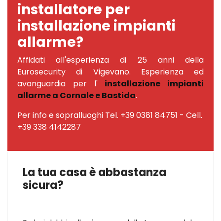
installatore per
installazione impianti
allarme?
Affidati all'esperienza di 25 anni della
Eurosecurity di Vigevano. Esperienza ed
avanguardia per l'
installazione impianti
allarme a Cornale e Bastida
.
Per info e sopralluoghi Tel. +39 0381 84751 - Cell.
+39 338 4142287
La tua casa è abbastanza
sicura?