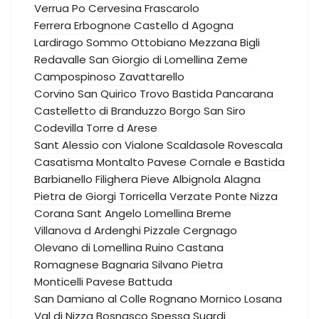
Verrua Po
Cervesina
Frascarolo
Ferrera Erbognone
Castello d Agogna
Lardirago
Sommo
Ottobiano
Mezzana Bigli
Redavalle
San Giorgio di Lomellina
Zeme
Campospinoso
Zavattarello
Corvino San Quirico
Trovo
Bastida Pancarana
Castelletto di Branduzzo
Borgo San Siro
Codevilla
Torre d Arese
Sant Alessio con Vialone
Scaldasole
Rovescala
Casatisma
Montalto Pavese
Cornale e Bastida
Barbianello
Filighera
Pieve Albignola
Alagna
Pietra de Giorgi
Torricella Verzate
Ponte Nizza
Corana
Sant Angelo Lomellina
Breme
Villanova d Ardenghi
Pizzale
Cergnago
Olevano di Lomellina
Ruino
Castana
Romagnese
Bagnaria
Silvano Pietra
Monticelli Pavese
Battuda
San Damiano al Colle
Rognano
Mornico Losana
Val di Nizza
Bosnasco
Spessa
Suardi