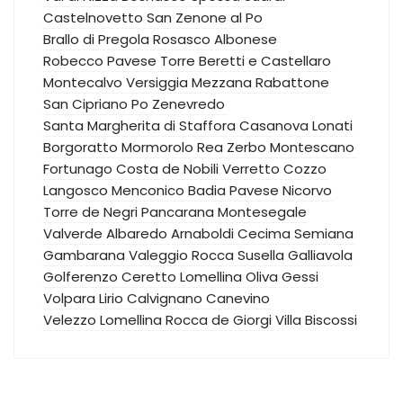
Castelnovetto
San Zenone al Po
Brallo di Pregola
Rosasco
Albonese
Robecco Pavese
Torre Beretti e Castellaro
Montecalvo Versiggia
Mezzana Rabattone
San Cipriano Po
Zenevredo
Santa Margherita di Staffora
Casanova Lonati
Borgoratto Mormorolo
Rea
Zerbo
Montescano
Fortunago
Costa de Nobili
Verretto
Cozzo
Langosco
Menconico
Badia Pavese
Nicorvo
Torre de Negri
Pancarana
Montesegale
Valverde
Albaredo Arnaboldi
Cecima
Semiana
Gambarana
Valeggio
Rocca Susella
Galliavola
Golferenzo
Ceretto Lomellina
Oliva Gessi
Volpara
Lirio
Calvignano
Canevino
Velezzo Lomellina
Rocca de Giorgi
Villa Biscossi