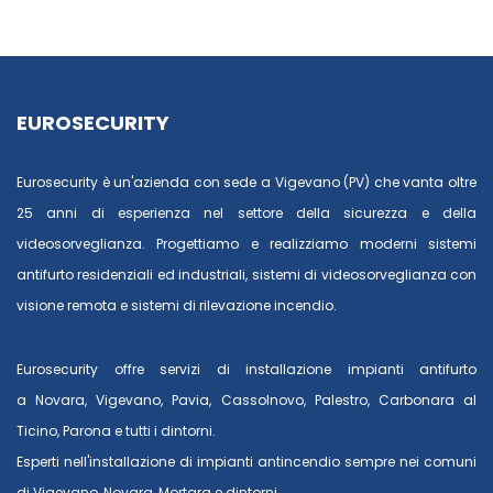
EUROSECURITY
Eurosecurity è un'azienda con sede a Vigevano (PV) che vanta oltre
25 anni di esperienza nel settore della sicurezza e della
videosorveglianza. Progettiamo e realizziamo moderni sistemi
antifurto residenziali ed industriali, sistemi di videosorveglianza con
visione remota e sistemi di rilevazione incendio.
Eurosecurity offre servizi di installazione impianti antifurto
a
Novara
,
Vigevano
,
Pavia
,
Cassolnovo
,
Palestro
,
Carbonara al
Ticino
,
Parona
e tutti i dintorni.
Esperti nell'installazione di impianti antincendio sempre nei comuni
di
Vigevano
,
Novara
,
Mortara
e dintorni.