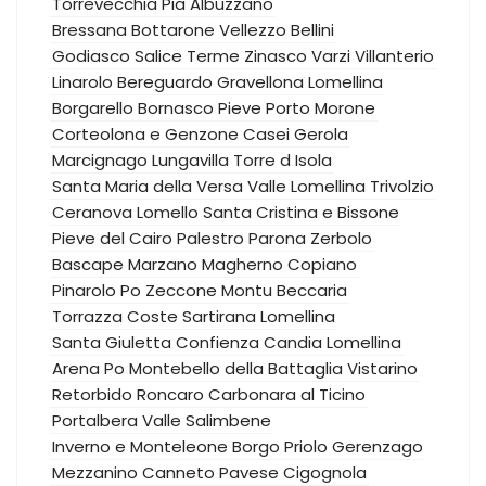
Torrevecchia Pia
Albuzzano
Bressana Bottarone
Vellezzo Bellini
Godiasco Salice Terme
Zinasco
Varzi
Villanterio
Linarolo
Bereguardo
Gravellona Lomellina
Borgarello
Bornasco
Pieve Porto Morone
Corteolona e Genzone
Casei Gerola
Marcignago
Lungavilla
Torre d Isola
Santa Maria della Versa
Valle Lomellina
Trivolzio
Ceranova
Lomello
Santa Cristina e Bissone
Pieve del Cairo
Palestro
Parona
Zerbolo
Bascape
Marzano
Magherno
Copiano
Pinarolo Po
Zeccone
Montu Beccaria
Torrazza Coste
Sartirana Lomellina
Santa Giuletta
Confienza
Candia Lomellina
Arena Po
Montebello della Battaglia
Vistarino
Retorbido
Roncaro
Carbonara al Ticino
Portalbera
Valle Salimbene
Inverno e Monteleone
Borgo Priolo
Gerenzago
Mezzanino
Canneto Pavese
Cigognola