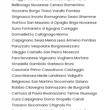
Bellinzago Novarese
Cerano
Romentino
Gozzano
Borgo Ticino
Varallo Pombia
Grignasco
Invorio
Romagnano Sesia
Ghemme
Gattico
San Maurizio d Opaglio
Briga Novarese
Suno
Fontaneto d Agogna
Cureggio
Dormelletto
Caltignaga
Momo
Carpignano Sesia
Meina
Lesa
Armeno
Pombia
Paruzzaro
Vespolate
Borgolavezzaro
Oleggio Castello
San Pietro Mosezzo
Fara Novarese
Vigevano
Voghera
Mortara
Stradella
Gambolo
Garlasco
Broni
Casorate Primo
Cassolnovo
Casteggio
Cava Manara
Mede
Landriano
Vidigulfo
Belgioioso
San Martino Siccomario
Siziano
Robbio
Cilavegna
Sannazzaro de Burgondi
Certosa di Pavia
Rivanazzano Terme
Giussago
Cura Carpignano
Dorno
Gropello Cairoli
Travaco Siccomario
Chignolo Po