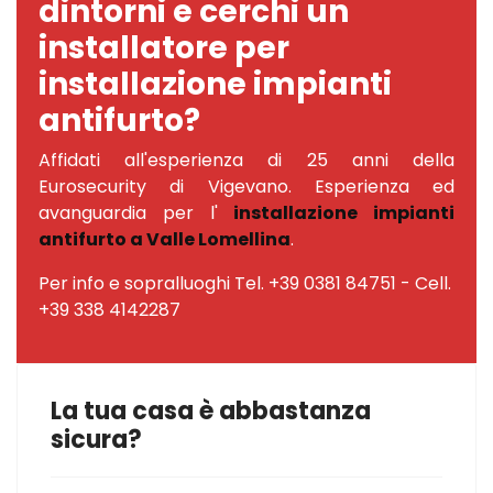
dintorni e cerchi un
installatore per
installazione impianti
antifurto?
Affidati all'esperienza di 25 anni della
Eurosecurity di Vigevano. Esperienza ed
avanguardia per l'
installazione impianti
antifurto a Valle Lomellina
.
Per info e sopralluoghi Tel. +39 0381 84751 - Cell.
+39 338 4142287
La tua casa è abbastanza
sicura?