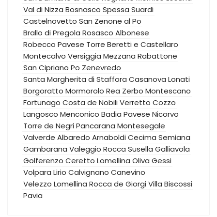
Val di Nizza
Bosnasco
Spessa
Suardi
Castelnovetto
San Zenone al Po
Brallo di Pregola
Rosasco
Albonese
Robecco Pavese
Torre Beretti e Castellaro
Montecalvo Versiggia
Mezzana Rabattone
San Cipriano Po
Zenevredo
Santa Margherita di Staffora
Casanova Lonati
Borgoratto Mormorolo
Rea
Zerbo
Montescano
Fortunago
Costa de Nobili
Verretto
Cozzo
Langosco
Menconico
Badia Pavese
Nicorvo
Torre de Negri
Pancarana
Montesegale
Valverde
Albaredo Arnaboldi
Cecima
Semiana
Gambarana
Valeggio
Rocca Susella
Galliavola
Golferenzo
Ceretto Lomellina
Oliva Gessi
Volpara
Lirio
Calvignano
Canevino
Velezzo Lomellina
Rocca de Giorgi
Villa Biscossi
Pavia