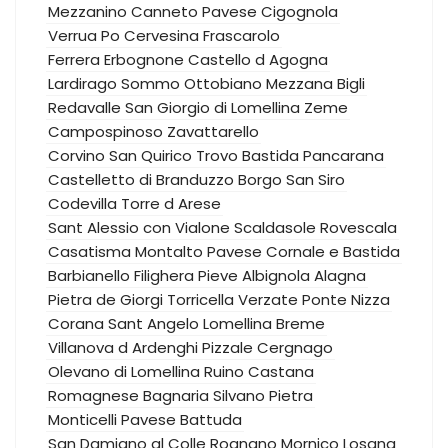
Mezzanino
Canneto Pavese
Cigognola
Verrua Po
Cervesina
Frascarolo
Ferrera Erbognone
Castello d Agogna
Lardirago
Sommo
Ottobiano
Mezzana Bigli
Redavalle
San Giorgio di Lomellina
Zeme
Campospinoso
Zavattarello
Corvino San Quirico
Trovo
Bastida Pancarana
Castelletto di Branduzzo
Borgo San Siro
Codevilla
Torre d Arese
Sant Alessio con Vialone
Scaldasole
Rovescala
Casatisma
Montalto Pavese
Cornale e Bastida
Barbianello
Filighera
Pieve Albignola
Alagna
Pietra de Giorgi
Torricella Verzate
Ponte Nizza
Corana
Sant Angelo Lomellina
Breme
Villanova d Ardenghi
Pizzale
Cergnago
Olevano di Lomellina
Ruino
Castana
Romagnese
Bagnaria
Silvano Pietra
Monticelli Pavese
Battuda
San Damiano al Colle
Rognano
Mornico Losana