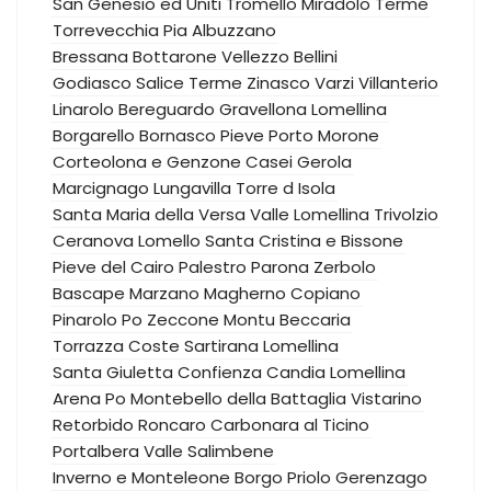
San Genesio ed Uniti
Tromello
Miradolo Terme
Torrevecchia Pia
Albuzzano
Bressana Bottarone
Vellezzo Bellini
Godiasco Salice Terme
Zinasco
Varzi
Villanterio
Linarolo
Bereguardo
Gravellona Lomellina
Borgarello
Bornasco
Pieve Porto Morone
Corteolona e Genzone
Casei Gerola
Marcignago
Lungavilla
Torre d Isola
Santa Maria della Versa
Valle Lomellina
Trivolzio
Ceranova
Lomello
Santa Cristina e Bissone
Pieve del Cairo
Palestro
Parona
Zerbolo
Bascape
Marzano
Magherno
Copiano
Pinarolo Po
Zeccone
Montu Beccaria
Torrazza Coste
Sartirana Lomellina
Santa Giuletta
Confienza
Candia Lomellina
Arena Po
Montebello della Battaglia
Vistarino
Retorbido
Roncaro
Carbonara al Ticino
Portalbera
Valle Salimbene
Inverno e Monteleone
Borgo Priolo
Gerenzago