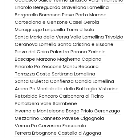
Linarolo
Bereguardo
Gravellona Lomellina
Borgarello
Bornasco
Pieve Porto Morone
Corteolona e Genzone
Casei Gerola
Marcignago
Lungavilla
Torre d Isola
Santa Maria della Versa
Valle Lomellina
Trivolzio
Ceranova
Lomello
Santa Cristina e Bissone
Pieve del Cairo
Palestro
Parona
Zerbolo
Bascape
Marzano
Magherno
Copiano
Pinarolo Po
Zeccone
Montu Beccaria
Torrazza Coste
Sartirana Lomellina
Santa Giuletta
Confienza
Candia Lomellina
Arena Po
Montebello della Battaglia
Vistarino
Retorbido
Roncaro
Carbonara al Ticino
Portalbera
Valle Salimbene
Inverno e Monteleone
Borgo Priolo
Gerenzago
Mezzanino
Canneto Pavese
Cigognola
Verrua Po
Cervesina
Frascarolo
Ferrera Erbognone
Castello d Agogna