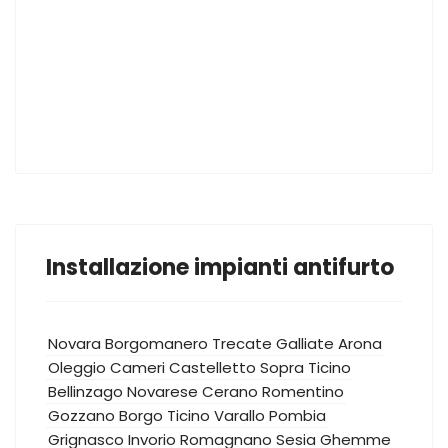
Installazione impianti antifurto
Novara
Borgomanero
Trecate
Galliate
Arona
Oleggio
Cameri
Castelletto Sopra Ticino
Bellinzago Novarese
Cerano
Romentino
Gozzano
Borgo Ticino
Varallo Pombia
Grignasco
Invorio
Romagnano Sesia
Ghemme