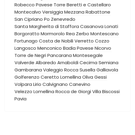
Robecco Pavese
Torre Beretti e Castellaro
Montecalvo Versiggia
Mezzana Rabattone
San Cipriano Po
Zenevredo
Santa Margherita di Staffora
Casanova Lonati
Borgoratto Mormorolo
Rea
Zerbo
Montescano
Fortunago
Costa de Nobili
Verretto
Cozzo
Langosco
Menconico
Badia Pavese
Nicorvo
Torre de Negri
Pancarana
Montesegale
Valverde
Albaredo Arnaboldi
Cecima
Semiana
Gambarana
Valeggio
Rocca Susella
Galliavola
Golferenzo
Ceretto Lomellina
Oliva Gessi
Volpara
Lirio
Calvignano
Canevino
Velezzo Lomellina
Rocca de Giorgi
Villa Biscossi
Pavia