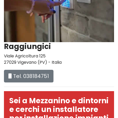
Raggiungici
Viale Agricoltura 125
27029 Vigevano (PV) - Italia
Tel. 038184751
Sei a Mezzanino e dintorni
e cerchi un installatore