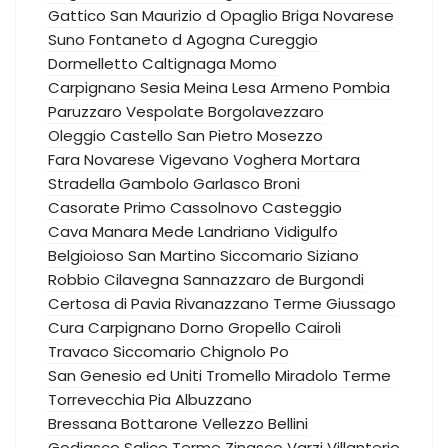
Gattico
San Maurizio d Opaglio
Briga Novarese
Suno
Fontaneto d Agogna
Cureggio
Dormelletto
Caltignaga
Momo
Carpignano Sesia
Meina
Lesa
Armeno
Pombia
Paruzzaro
Vespolate
Borgolavezzaro
Oleggio Castello
San Pietro Mosezzo
Fara Novarese
Vigevano
Voghera
Mortara
Stradella
Gambolo
Garlasco
Broni
Casorate Primo
Cassolnovo
Casteggio
Cava Manara
Mede
Landriano
Vidigulfo
Belgioioso
San Martino Siccomario
Siziano
Robbio
Cilavegna
Sannazzaro de Burgondi
Certosa di Pavia
Rivanazzano Terme
Giussago
Cura Carpignano
Dorno
Gropello Cairoli
Travaco Siccomario
Chignolo Po
San Genesio ed Uniti
Tromello
Miradolo Terme
Torrevecchia Pia
Albuzzano
Bressana Bottarone
Vellezzo Bellini
Godiasco Salice Terme
Zinasco
Varzi
Villanterio