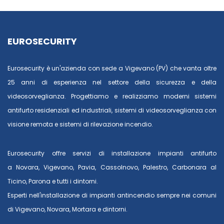
EUROSECURITY
Eurosecurity è un'azienda con sede a Vigevano (PV) che vanta oltre
25 anni di esperienza nel settore della sicurezza e della
videosorveglianza. Progettiamo e realizziamo moderni sistemi
antifurto residenziali ed industriali, sistemi di videosorveglianza con
visione remota e sistemi di rilevazione incendio.
Eurosecurity offre servizi di installazione impianti antifurto
a
Novara
,
Vigevano
,
Pavia
,
Cassolnovo
,
Palestro
,
Carbonara al
Ticino
,
Parona
e tutti i dintorni.
Esperti nell'installazione di impianti antincendio sempre nei comuni
di
Vigevano
,
Novara
,
Mortara
e dintorni.