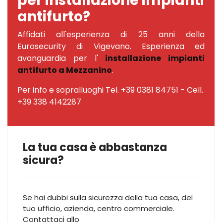
per installazione impianti
antifurto?
Affidati all'esperienza di 25 anni della
Eurosecurity di Vigevano. Esperienza ed
avanguardia per l'
installazione impianti
antifurto a Mezzanino
.
Per info e sopralluoghi Tel. +39 0381 84751 - Cell.
+39 338 4142287
La tua casa è abbastanza
sicura?
Se hai dubbi sulla sicurezza della tua casa, del
tuo ufficio, azienda, centro commerciale.
Contattaci allo