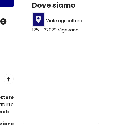
Dove siamo
le
Viale agricoltura
125 - 27029 Vigevano
ettore
ifurto
endio.
azione