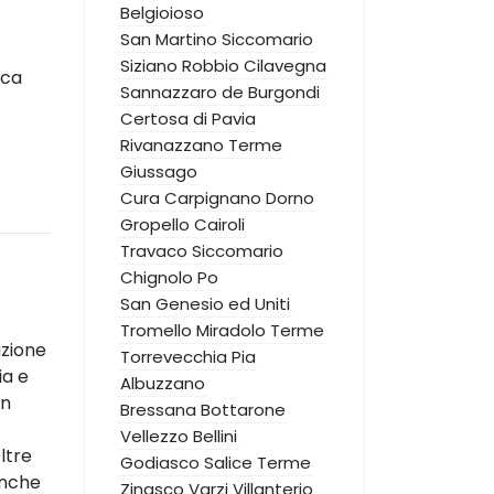
Belgioioso
San Martino Siccomario
Siziano
Robbio
Cilavegna
ica
Sannazzaro de Burgondi
Certosa di Pavia
Rivanazzano Terme
Giussago
Cura Carpignano
Dorno
Gropello Cairoli
Travaco Siccomario
Chignolo Po
San Genesio ed Uniti
Tromello
Miradolo Terme
azione
Torrevecchia Pia
ia e
Albuzzano
un
Bressana Bottarone
Vellezzo Bellini
ltre
Godiasco Salice Terme
anche
Zinasco
Varzi
Villanterio