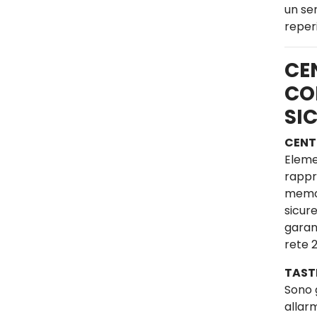
un se
reperi
CE
CO
SI
CENT
Eleme
rappre
memor
sicure
garan
rete 
TAST
Sono 
allar