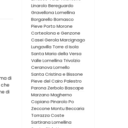
Linarolo
Bereguardo
Gravellona Lomellina
Borgarello
Bornasco
Pieve Porto Morone
Corteolona e Genzone
Casei Gerola
Marcignago
Lungavilla
Torre d Isola
Santa Maria della Versa
Valle Lomellina
Trivolzio
Ceranova
Lomello
Santa Cristina e Bissone
ema di
Pieve del Cairo
Palestro
, che
Parona
Zerbolo
Bascape
ne di
Marzano
Magherno
Copiano
Pinarolo Po
Zeccone
Montu Beccaria
Torrazza Coste
Sartirana Lomellina