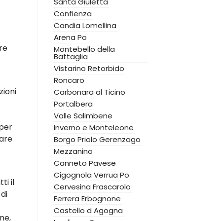
Santa Giuletta
Confienza
Candia Lomellina
Arena Po
re
Montebello della
Battaglia
Vistarino
Retorbido
Roncaro
zioni
Carbonara al Ticino
Portalbera
Valle Salimbene
 per
Inverno e Monteleone
zare
Borgo Priolo
Gerenzago
Mezzanino
Canneto Pavese
Cigognola
Verrua Po
i il
Cervesina
Frascarolo
di
Ferrera Erbognone
Castello d Agogna
ne,