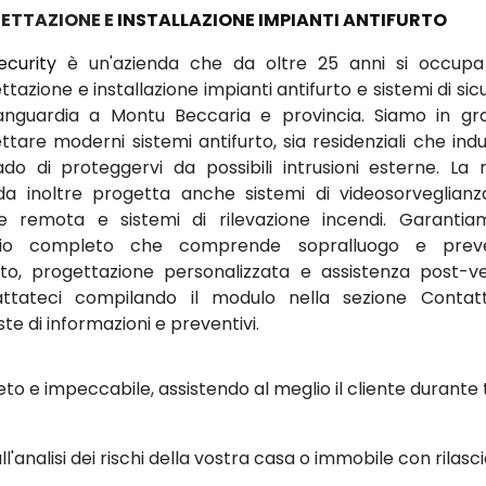
ETTAZIONE E
INSTALLAZIONE IMPIANTI ANTIFURTO
ecurity
è un'azienda che da oltre 25 anni si occupa
tazione e installazione impianti antifurto e sistemi di si
vanguardia a Montu Beccaria e provincia. Siamo in gr
tare moderni sistemi antifurto, sia residenziali che indus
ado di proteggervi da possibili intrusioni esterne. La 
da inoltre progetta anche sistemi di videosorveglian
ne remota e sistemi di rilevazione incendi. Garanti
izio completo che comprende sopralluogo e preve
ito, progettazione personalizzata e assistenza post-ve
ttateci compilando il modulo nella sezione Contat
ste di informazioni e preventivi.
to e impeccabile, assistendo al meglio il cliente durante 
ll'analisi dei rischi della vostra casa o immobile con rilasci