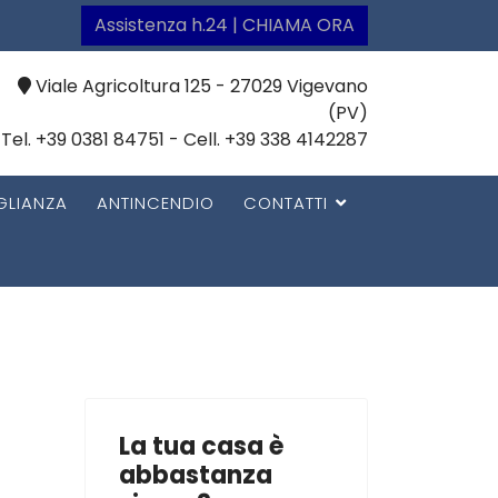
Assistenza h.24 | CHIAMA ORA
Viale Agricoltura 125 - 27029 Vigevano
(PV)
Tel. +39 0381 84751 - Cell. +39 338 4142287
GLIANZA
ANTINCENDIO
CONTATTI
La tua casa è
abbastanza