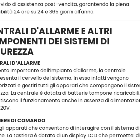
rvizio di assistenza post-vendita, garantendo la piena
bilità 24 ore su 24 e 365 giorni all'anno.
NTRALI D'ALLARME E ALTRI
MPONENTI DEI SISTEMI DI
CUREZZA
RALI D’ALLARME
nto importante dell’impianto d'allarme, la centrale
senta il cervello del sistema. In essa infatti vengono
izzati e gestiti tutti gli apparati che compongono il sist
zza. La centrale è dotata di batterie tampone ricaricabili
tiscono il funzionamento anche in assenza di alimentazio
220V.
IERE DI COMANDO
gli apparati che consentono di interagire con il sistema di
me. La tastiera è dotata di un display LCD che permette: di