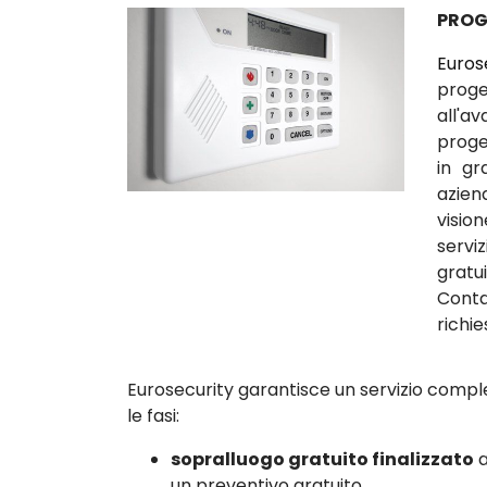
PROG
Euros
proget
all'a
proget
in gr
azien
visio
serv
gratu
Conta
richie
Eurosecurity garantisce un servizio comple
le fasi:
sopralluogo gratuito finalizzato
a
un preventivo gratuito