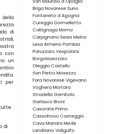
San Maurizio d Opaglio
Briga Novarese
Suno
Fontaneto d Agogna
 della
Cureggio
Dormelletto
curezza
Caltignaga
Momo
ado di
Carpignano Sesia
Meina
triali,
Lesa
Armeno
Pombia
nostra
Paruzzaro
Vespolate
za con
Borgolavezzaro
amo un
Oleggio Castello
ntivo
San Pietro Mosezzo
ndita.
Fara Novarese
Vigevano
ti per
Voghera
Mortara
Stradella
Gambolo
Garlasco
Broni
tutte
Casorate Primo
Cassolnovo
Casteggio
Cava Manara
Mede
o di
Landriano
Vidigulfo