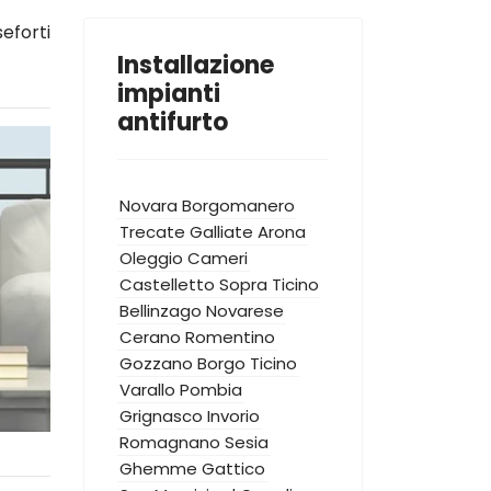
eforti
Installazione
impianti
antifurto
Novara
Borgomanero
Trecate
Galliate
Arona
Oleggio
Cameri
Castelletto Sopra Ticino
Bellinzago Novarese
Cerano
Romentino
Gozzano
Borgo Ticino
Varallo Pombia
Grignasco
Invorio
Romagnano Sesia
Ghemme
Gattico