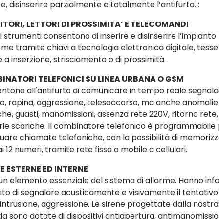
re, disinserire parzialmente e totalmente l’antifurto. :
ITORI, LETTORI DI PROSSIMITA’ E TELECOMANDI
 strumenti consentono di inserire e disinserire l’impianto
rme tramite chiavi a tecnologia elettronica digitale, tesse
 a inserzione, strisciamento o di prossimità.
INATORI TELEFONICI SU LINEA URBANA O GSM
ntono all'antifurto di comunicare in tempo reale segnala
rto, rapina, aggressione, telesoccorso, ma anche anomalie
che, guasti, manomissioni, assenza rete 220V, ritorno rete,
rie scariche. Il combinatore telefonico è programmabile
tuare chiamate telefoniche, con la possibilità di memoriz
ai 12 numeri, tramite rete fissa o mobile a cellulari.
E ESTERNE ED INTERNE
un elemento essenziale del sistema di allarme. Hanno infatt
to di segnalare acusticamente e visivamente il tentativo 
 intrusione, aggressione. Le sirene progettate dalla nostra
da sono dotate di dispositivi antiapertura, antimanomissio