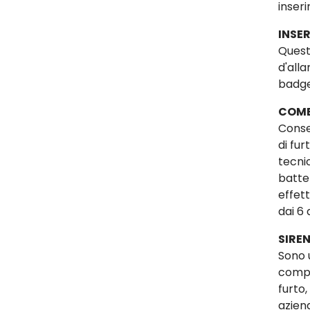
inseri
INSER
Questi
d'alla
badge
COMB
Conse
di fu
tecni
batte
effet
dai 6 
SIREN
Sono 
compi
furto,
azien