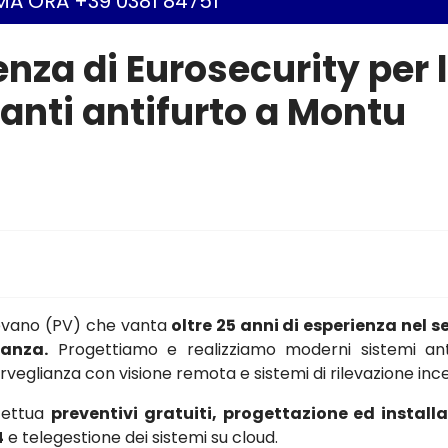
A ORA +39 0381 84751
enza di Eurosecurity per 
ianti antifurto a Montu
gevano (PV) che vanta
oltre 25 anni di esperienza nel s
ianza.
Progettiamo e realizziamo moderni sistemi ant
osorveglianza con visione remota e sistemi di rilevazione inc
ffettua
preventivi gratuiti, progettazione ed install
4
e telegestione dei sistemi su cloud.