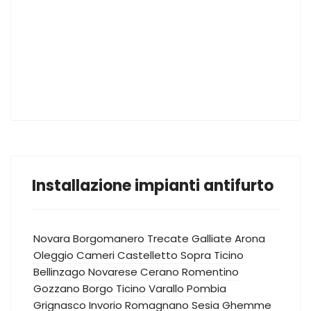
Installazione impianti antifurto
Novara
Borgomanero
Trecate
Galliate
Arona
Oleggio
Cameri
Castelletto Sopra Ticino
Bellinzago Novarese
Cerano
Romentino
Gozzano
Borgo Ticino
Varallo Pombia
Grignasco
Invorio
Romagnano Sesia
Ghemme