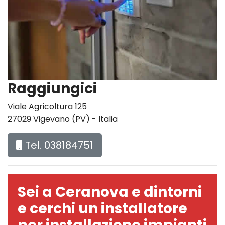
Raggiungici
Viale Agricoltura 125
27029 Vigevano (PV) - Italia
Tel. 038184751
Sei a Ceranova e dintorni
e cerchi un installatore