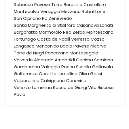
Robecco Pavese
Torre Beretti e Castellaro
Montecalvo Versiggia
Mezzana Rabattone
San Cipriano Po
Zenevredo
Santa Margherita di Staffora
Casanova Lonati
Borgoratto Mormorolo
Rea
Zerbo
Montescano
Fortunago
Costa de Nobili
Verretto
Cozzo
Langosco
Menconico
Badia Pavese
Nicorvo
Torre de Negri
Pancarana
Montesegale
Valverde
Albaredo Arnaboldi
Cecima
Semiana
Gambarana
Valeggio
Rocca Susella
Galliavola
Golferenzo
Ceretto Lomellina
Oliva Gessi
Volpara
Lirio
Calvignano
Canevino
Velezzo Lomellina
Rocca de Giorgi
Villa Biscossi
Pavia