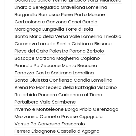
Linarolo
Bereguardo
Gravellona Lomellina
Borgarello
Bornasco
Pieve Porto Morone
Corteolona e Genzone
Casei Gerola
Marcignago
Lungavilla
Torre d Isola
Santa Maria della Versa
Valle Lomellina
Trivolzio
Ceranova
Lomello
Santa Cristina e Bissone
Pieve del Cairo
Palestro
Parona
Zerbolo
Bascape
Marzano
Magherno
Copiano
Pinarolo Po
Zeccone
Montu Beccaria
Torrazza Coste
Sartirana Lomellina
Santa Giuletta
Confienza
Candia Lomellina
Arena Po
Montebello della Battaglia
Vistarino
Retorbido
Roncaro
Carbonara al Ticino
Portalbera
Valle Salimbene
Inverno e Monteleone
Borgo Priolo
Gerenzago
Mezzanino
Canneto Pavese
Cigognola
Verrua Po
Cervesina
Frascarolo
Ferrera Erbognone
Castello d Agogna