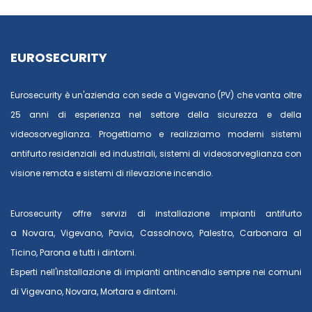
EUROSECURITY
Eurosecurity è un'azienda con sede a Vigevano (PV) che vanta oltre
25 anni di esperienza nel settore della sicurezza e della
videosorveglianza. Progettiamo e realizziamo moderni sistemi
antifurto residenziali ed industriali, sistemi di videosorveglianza con
visione remota e sistemi di rilevazione incendio.
Eurosecurity offre servizi di installazione impianti antifurto
a
Novara
,
Vigevano
,
Pavia
,
Cassolnovo
,
Palestro
,
Carbonara al
Ticino
,
Parona
e tutti i dintorni.
Esperti nell'installazione di impianti antincendio sempre nei comuni
di
Vigevano
,
Novara
,
Mortara
e dintorni.