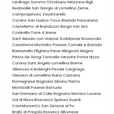
Lardirago
Sommo
Ottobiano
Mezzana Bigli
Redavalle
San Giorgio di Lomellina
Zeme
Campospinoso
Zavattarello
Corvino San Quirico
Trovo
Bastida Pancarana
Castelletto di Branduzzo
Borgo San Siro
Codevilla
Torre d Arese
Sant Alessio con Vialone
Scaldasole
Rovescala
Casatisma
Montalto Pavese
Cornale e Bastida
Barbianello
Filighera
Pieve Albignola
Alagna
Pietra de Giorgi
Torricella Verzate
Ponte Nizza
Corana
Sant Angelo Lomellina
Breme
Villanova d Ardenghi
Pizzale
Cergnago
Olevano di Lomellina
Ruino
Castana
Romagnese
Bagnaria
Silvano Pietra
Monticelli Pavese
Battuda
San Damiano al Colle
Rognano
Mornico Losana
Val di Nizza
Bosnasco
Spessa
Suardi
Castelnovetto
San Zenone al Po
Brallo di Pregola
Rosasco
Albonese