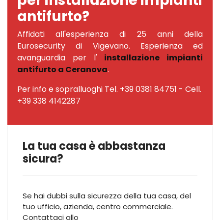
per installazione impianti
antifurto?
Affidati all'esperienza di 25 anni della
Eurosecurity di Vigevano. Esperienza ed
avanguardia per l'
installazione impianti
antifurto a Ceranova
.
Per info e sopralluoghi Tel. +39 0381 84751 - Cell.
+39 338 4142287
La tua casa è abbastanza
sicura?
Se hai dubbi sulla sicurezza della tua casa, del
tuo ufficio, azienda, centro commerciale.
Contattaci allo