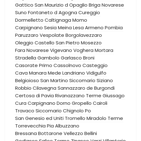
Gattico
San Maurizio d Opaglio
Briga Novarese
Suno
Fontaneto d Agogna
Cureggio
Dormelletto
Caltignaga
Momo
Carpignano Sesia
Meina
Lesa
Armeno
Pombia
Paruzzaro
Vespolate
Borgolavezzaro
Oleggio Castello
San Pietro Mosezzo
Fara Novarese
Vigevano
Voghera
Mortara
Stradella
Gambolo
Garlasco
Broni
Casorate Primo
Cassolnovo
Casteggio
Cava Manara
Mede
Landriano
Vidigulfo
Belgioioso
San Martino Siccomario
Siziano
Robbio
Cilavegna
Sannazzaro de Burgondi
Certosa di Pavia
Rivanazzano Terme
Giussago
Cura Carpignano
Dorno
Gropello Cairoli
Travaco Siccomario
Chignolo Po
San Genesio ed Uniti
Tromello
Miradolo Terme
Torrevecchia Pia
Albuzzano
Bressana Bottarone
Vellezzo Bellini
Godiasco Salice Terme
Zinasco
Varzi
Villanterio