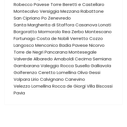
Robecco Pavese
Torre Beretti e Castellaro
Montecalvo Versiggia
Mezzana Rabattone
San Cipriano Po
Zenevredo
Santa Margherita di Staffora
Casanova Lonati
Borgoratto Mormorolo
Rea
Zerbo
Montescano
Fortunago
Costa de Nobili
Verretto
Cozzo
Langosco
Menconico
Badia Pavese
Nicorvo
Torre de Negri
Pancarana
Montesegale
Valverde
Albaredo Arnaboldi
Cecima
Semiana
Gambarana
Valeggio
Rocca Susella
Galliavola
Golferenzo
Ceretto Lomellina
Oliva Gessi
Volpara
Lirio
Calvignano
Canevino
Velezzo Lomellina
Rocca de Giorgi
Villa Biscossi
Pavia