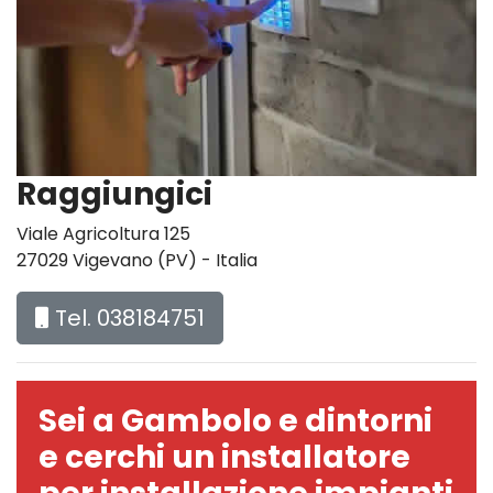
Raggiungici
Viale Agricoltura 125
27029 Vigevano (PV) - Italia
Tel. 038184751
Sei a Gambolo e dintorni
e cerchi un installatore