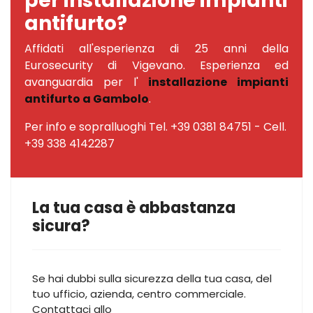
per installazione impianti
antifurto?
Affidati all'esperienza di 25 anni della
Eurosecurity di Vigevano. Esperienza ed
avanguardia per l'
installazione impianti
antifurto a Gambolo
.
Per info e sopralluoghi Tel. +39 0381 84751 - Cell.
+39 338 4142287
La tua casa è abbastanza
sicura?
Se hai dubbi sulla sicurezza della tua casa, del
tuo ufficio, azienda, centro commerciale.
Contattaci allo