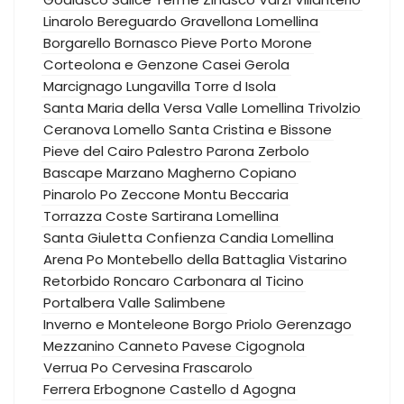
Linarolo
Bereguardo
Gravellona Lomellina
Borgarello
Bornasco
Pieve Porto Morone
Corteolona e Genzone
Casei Gerola
Marcignago
Lungavilla
Torre d Isola
Santa Maria della Versa
Valle Lomellina
Trivolzio
Ceranova
Lomello
Santa Cristina e Bissone
Pieve del Cairo
Palestro
Parona
Zerbolo
Bascape
Marzano
Magherno
Copiano
Pinarolo Po
Zeccone
Montu Beccaria
Torrazza Coste
Sartirana Lomellina
Santa Giuletta
Confienza
Candia Lomellina
Arena Po
Montebello della Battaglia
Vistarino
Retorbido
Roncaro
Carbonara al Ticino
Portalbera
Valle Salimbene
Inverno e Monteleone
Borgo Priolo
Gerenzago
Mezzanino
Canneto Pavese
Cigognola
Verrua Po
Cervesina
Frascarolo
Ferrera Erbognone
Castello d Agogna