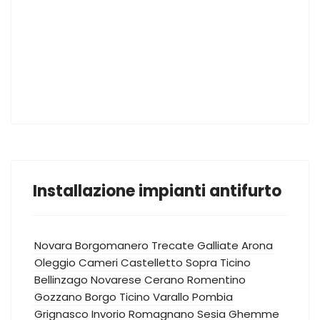
Installazione impianti antifurto
Novara
Borgomanero
Trecate
Galliate
Arona
Oleggio
Cameri
Castelletto Sopra Ticino
Bellinzago Novarese
Cerano
Romentino
Gozzano
Borgo Ticino
Varallo Pombia
Grignasco
Invorio
Romagnano Sesia
Ghemme