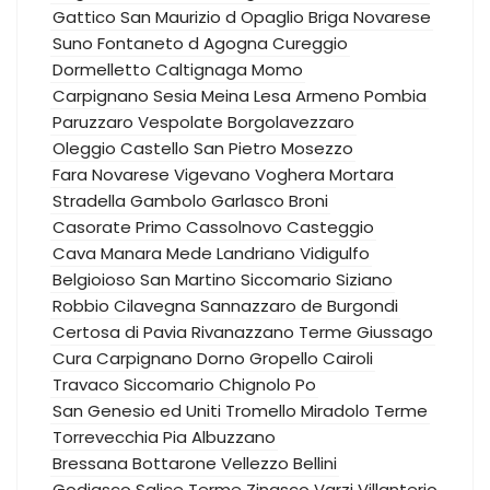
Gattico
San Maurizio d Opaglio
Briga Novarese
Suno
Fontaneto d Agogna
Cureggio
Dormelletto
Caltignaga
Momo
Carpignano Sesia
Meina
Lesa
Armeno
Pombia
Paruzzaro
Vespolate
Borgolavezzaro
Oleggio Castello
San Pietro Mosezzo
Fara Novarese
Vigevano
Voghera
Mortara
Stradella
Gambolo
Garlasco
Broni
Casorate Primo
Cassolnovo
Casteggio
Cava Manara
Mede
Landriano
Vidigulfo
Belgioioso
San Martino Siccomario
Siziano
Robbio
Cilavegna
Sannazzaro de Burgondi
Certosa di Pavia
Rivanazzano Terme
Giussago
Cura Carpignano
Dorno
Gropello Cairoli
Travaco Siccomario
Chignolo Po
San Genesio ed Uniti
Tromello
Miradolo Terme
Torrevecchia Pia
Albuzzano
Bressana Bottarone
Vellezzo Bellini
Godiasco Salice Terme
Zinasco
Varzi
Villanterio