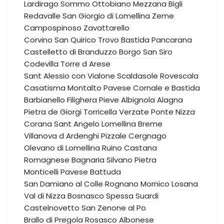
Lardirago
Sommo
Ottobiano
Mezzana Bigli
Redavalle
San Giorgio di Lomellina
Zeme
Campospinoso
Zavattarello
Corvino San Quirico
Trovo
Bastida Pancarana
Castelletto di Branduzzo
Borgo San Siro
Codevilla
Torre d Arese
Sant Alessio con Vialone
Scaldasole
Rovescala
Casatisma
Montalto Pavese
Cornale e Bastida
Barbianello
Filighera
Pieve Albignola
Alagna
Pietra de Giorgi
Torricella Verzate
Ponte Nizza
Corana
Sant Angelo Lomellina
Breme
Villanova d Ardenghi
Pizzale
Cergnago
Olevano di Lomellina
Ruino
Castana
Romagnese
Bagnaria
Silvano Pietra
Monticelli Pavese
Battuda
San Damiano al Colle
Rognano
Mornico Losana
Val di Nizza
Bosnasco
Spessa
Suardi
Castelnovetto
San Zenone al Po
Brallo di Pregola
Rosasco
Albonese