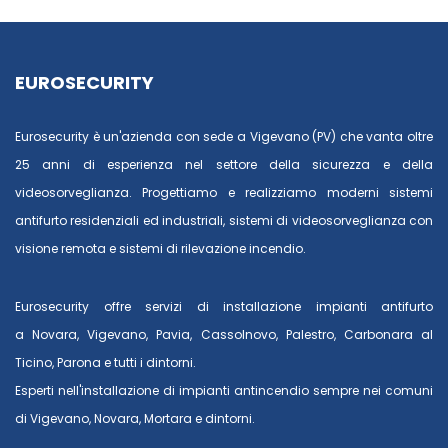
EUROSECURITY
Eurosecurity è un'azienda con sede a Vigevano (PV) che vanta oltre
25 anni di esperienza nel settore della sicurezza e della
videosorveglianza. Progettiamo e realizziamo moderni sistemi
antifurto residenziali ed industriali, sistemi di videosorveglianza con
visione remota e sistemi di rilevazione incendio.
Eurosecurity offre servizi di installazione impianti antifurto
a
Novara
,
Vigevano
,
Pavia
,
Cassolnovo
,
Palestro
,
Carbonara al
Ticino
,
Parona
e tutti i dintorni.
Esperti nell'installazione di impianti antincendio sempre nei comuni
di
Vigevano
,
Novara
,
Mortara
e dintorni.