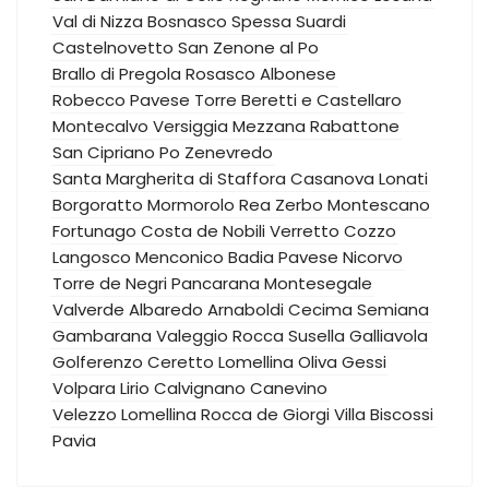
Val di Nizza
Bosnasco
Spessa
Suardi
Castelnovetto
San Zenone al Po
Brallo di Pregola
Rosasco
Albonese
Robecco Pavese
Torre Beretti e Castellaro
Montecalvo Versiggia
Mezzana Rabattone
San Cipriano Po
Zenevredo
Santa Margherita di Staffora
Casanova Lonati
Borgoratto Mormorolo
Rea
Zerbo
Montescano
Fortunago
Costa de Nobili
Verretto
Cozzo
Langosco
Menconico
Badia Pavese
Nicorvo
Torre de Negri
Pancarana
Montesegale
Valverde
Albaredo Arnaboldi
Cecima
Semiana
Gambarana
Valeggio
Rocca Susella
Galliavola
Golferenzo
Ceretto Lomellina
Oliva Gessi
Volpara
Lirio
Calvignano
Canevino
Velezzo Lomellina
Rocca de Giorgi
Villa Biscossi
Pavia