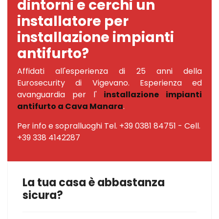
dintorni e cerchi un
installatore per
installazione impianti
antifurto?
Affidati all'esperienza di 25 anni della
Eurosecurity di Vigevano. Esperienza ed
avanguardia per l'
installazione impianti
antifurto a Cava Manara
.
Per info e sopralluoghi Tel. +39 0381 84751 - Cell.
+39 338 4142287
La tua casa è abbastanza
sicura?