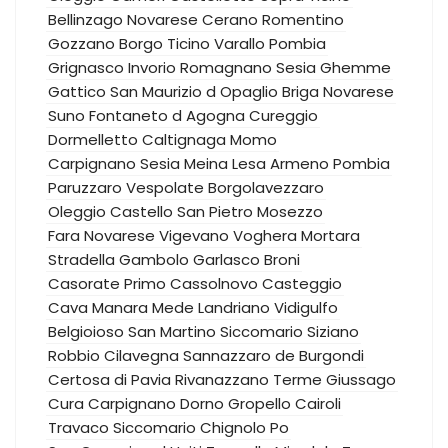
Bellinzago Novarese
Cerano
Romentino
Gozzano
Borgo Ticino
Varallo Pombia
Grignasco
Invorio
Romagnano Sesia
Ghemme
Gattico
San Maurizio d Opaglio
Briga Novarese
Suno
Fontaneto d Agogna
Cureggio
Dormelletto
Caltignaga
Momo
Carpignano Sesia
Meina
Lesa
Armeno
Pombia
Paruzzaro
Vespolate
Borgolavezzaro
Oleggio Castello
San Pietro Mosezzo
Fara Novarese
Vigevano
Voghera
Mortara
Stradella
Gambolo
Garlasco
Broni
Casorate Primo
Cassolnovo
Casteggio
Cava Manara
Mede
Landriano
Vidigulfo
Belgioioso
San Martino Siccomario
Siziano
Robbio
Cilavegna
Sannazzaro de Burgondi
Certosa di Pavia
Rivanazzano Terme
Giussago
Cura Carpignano
Dorno
Gropello Cairoli
Travaco Siccomario
Chignolo Po