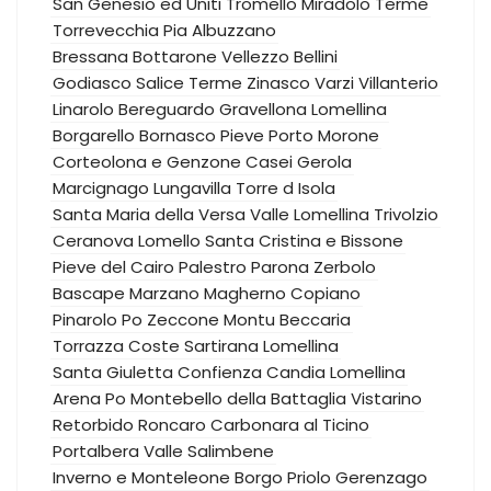
San Genesio ed Uniti
Tromello
Miradolo Terme
Torrevecchia Pia
Albuzzano
Bressana Bottarone
Vellezzo Bellini
Godiasco Salice Terme
Zinasco
Varzi
Villanterio
Linarolo
Bereguardo
Gravellona Lomellina
Borgarello
Bornasco
Pieve Porto Morone
Corteolona e Genzone
Casei Gerola
Marcignago
Lungavilla
Torre d Isola
Santa Maria della Versa
Valle Lomellina
Trivolzio
Ceranova
Lomello
Santa Cristina e Bissone
Pieve del Cairo
Palestro
Parona
Zerbolo
Bascape
Marzano
Magherno
Copiano
Pinarolo Po
Zeccone
Montu Beccaria
Torrazza Coste
Sartirana Lomellina
Santa Giuletta
Confienza
Candia Lomellina
Arena Po
Montebello della Battaglia
Vistarino
Retorbido
Roncaro
Carbonara al Ticino
Portalbera
Valle Salimbene
Inverno e Monteleone
Borgo Priolo
Gerenzago