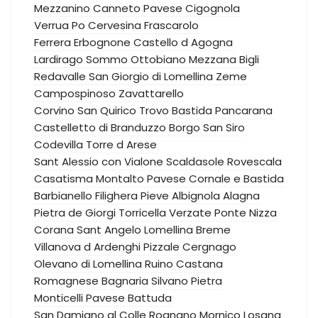
Mezzanino
Canneto Pavese
Cigognola
Verrua Po
Cervesina
Frascarolo
Ferrera Erbognone
Castello d Agogna
Lardirago
Sommo
Ottobiano
Mezzana Bigli
Redavalle
San Giorgio di Lomellina
Zeme
Campospinoso
Zavattarello
Corvino San Quirico
Trovo
Bastida Pancarana
Castelletto di Branduzzo
Borgo San Siro
Codevilla
Torre d Arese
Sant Alessio con Vialone
Scaldasole
Rovescala
Casatisma
Montalto Pavese
Cornale e Bastida
Barbianello
Filighera
Pieve Albignola
Alagna
Pietra de Giorgi
Torricella Verzate
Ponte Nizza
Corana
Sant Angelo Lomellina
Breme
Villanova d Ardenghi
Pizzale
Cergnago
Olevano di Lomellina
Ruino
Castana
Romagnese
Bagnaria
Silvano Pietra
Monticelli Pavese
Battuda
San Damiano al Colle
Rognano
Mornico Losana