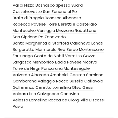
Val di Nizza
Bosnasco
Spessa
Suardi
Castelnovetto
San Zenone al Po
Brallo di Pregola
Rosasco
Albonese
Robecco Pavese
Torre Beretti e Castellaro
Montecalvo Versiggia
Mezzana Rabattone
San Cipriano Po
Zenevredo
Santa Margherita di Staffora
Casanova Lonati
Borgoratto Mormorolo
Rea
Zerbo
Montescano
Fortunago
Costa de Nobili
Verretto
Cozzo
Langosco
Menconico
Badia Pavese
Nicorvo
Torre de Negri
Pancarana
Montesegale
Valverde
Albaredo Arnaboldi
Cecima
Semiana
Gambarana
Valeggio
Rocca Susella
Galliavola
Golferenzo
Ceretto Lomellina
Oliva Gessi
Volpara
Lirio
Calvignano
Canevino
Velezzo Lomellina
Rocca de Giorgi
Villa Biscossi
Pavia