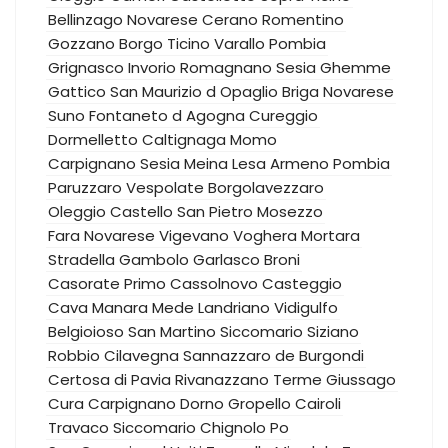
Bellinzago Novarese
Cerano
Romentino
Gozzano
Borgo Ticino
Varallo Pombia
Grignasco
Invorio
Romagnano Sesia
Ghemme
Gattico
San Maurizio d Opaglio
Briga Novarese
Suno
Fontaneto d Agogna
Cureggio
Dormelletto
Caltignaga
Momo
Carpignano Sesia
Meina
Lesa
Armeno
Pombia
Paruzzaro
Vespolate
Borgolavezzaro
Oleggio Castello
San Pietro Mosezzo
Fara Novarese
Vigevano
Voghera
Mortara
Stradella
Gambolo
Garlasco
Broni
Casorate Primo
Cassolnovo
Casteggio
Cava Manara
Mede
Landriano
Vidigulfo
Belgioioso
San Martino Siccomario
Siziano
Robbio
Cilavegna
Sannazzaro de Burgondi
Certosa di Pavia
Rivanazzano Terme
Giussago
Cura Carpignano
Dorno
Gropello Cairoli
Travaco Siccomario
Chignolo Po