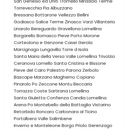
San Genesio ed Uniti
Tromello
Miradolo Terme
Torrevecchia Pia
Albuzzano
Bressana Bottarone
Vellezzo Bellini
Godiasco Salice Terme
Zinasco
Varzi
Villanterio
Linarolo
Bereguardo
Gravellona Lomellina
Borgarello
Bornasco
Pieve Porto Morone
Corteolona e Genzone
Casei Gerola
Marcignago
Lungavilla
Torre d Isola
Santa Maria della Versa
Valle Lomellina
Trivolzio
Ceranova
Lomello
Santa Cristina e Bissone
Pieve del Cairo
Palestro
Parona
Zerbolo
Bascape
Marzano
Magherno
Copiano
Pinarolo Po
Zeccone
Montu Beccaria
Torrazza Coste
Sartirana Lomellina
Santa Giuletta
Confienza
Candia Lomellina
Arena Po
Montebello della Battaglia
Vistarino
Retorbido
Roncaro
Carbonara al Ticino
Portalbera
Valle Salimbene
Inverno e Monteleone
Borgo Priolo
Gerenzago