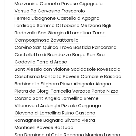
Mezzanino
Canneto Pavese
Cigognola
Verrua Po
Cervesina
Frascarolo
Ferrera Erbognone
Castello d Agogna
Lardirago
Sommo
Ottobiano
Mezzana Bigli
Redavalle
San Giorgio di Lomellina
Zeme
Campospinoso
Zavattarello
Corvino San Quirico
Trovo
Bastida Pancarana
Castelletto di Branduzzo
Borgo San Siro
Codevilla
Torre d Arese
Sant Alessio con Vialone
Scaldasole
Rovescala
Casatisma
Montalto Pavese
Cornale e Bastida
Barbianello
Filighera
Pieve Albignola
Alagna
Pietra de Giorgi
Torricella Verzate
Ponte Nizza
Corana
Sant Angelo Lomellina
Breme
Villanova d Ardenghi
Pizzale
Cergnago
Olevano di Lomellina
Ruino
Castana
Romagnese
Bagnaria
Silvano Pietra
Monticelli Pavese
Battuda
San Damiano al Colle
Rognano
Mornico Losana