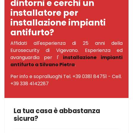
dintorni e cerchi un
installatore per
installazione impianti
antifurto?
Affidati all'esperienza di 25 anni della
Eurosecurity di Vigevano. Esperienza ed
avanguardia per l'
installazione impianti
antifurto a Silvano Pietra
.
Per info e sopralluoghi Tel. +39 0381 84751 - Cell.
+39 338 4142287
La tua casa è abbastanza
sicura?