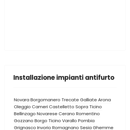
Installazione impianti antifurto
Novara
Borgomanero
Trecate
Galliate
Arona
Oleggio
Cameri
Castelletto Sopra Ticino
Bellinzago Novarese
Cerano
Romentino
Gozzano
Borgo Ticino
Varallo Pombia
Grignasco
Invorio
Romagnano Sesia
Ghemme