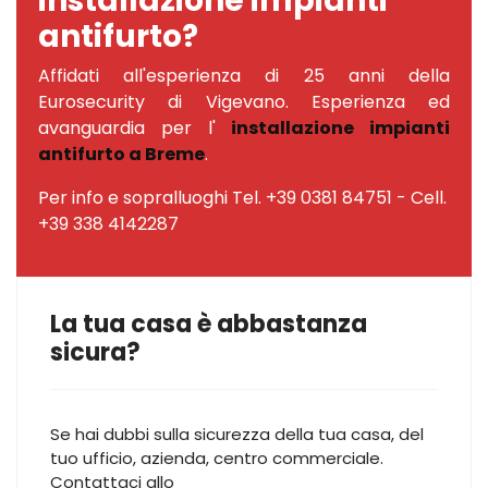
installazione impianti
antifurto?
Affidati all'esperienza di 25 anni della
Eurosecurity di Vigevano. Esperienza ed
avanguardia per l'
installazione impianti
antifurto a Breme
.
Per info e sopralluoghi Tel. +39 0381 84751 - Cell.
+39 338 4142287
La tua casa è abbastanza
sicura?
Se hai dubbi sulla sicurezza della tua casa, del
tuo ufficio, azienda, centro commerciale.
Contattaci allo