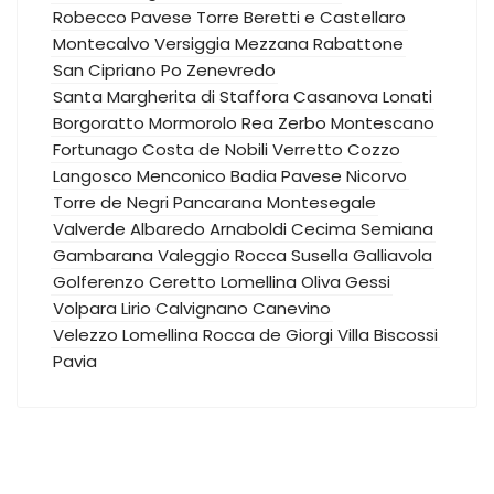
Robecco Pavese
Torre Beretti e Castellaro
Montecalvo Versiggia
Mezzana Rabattone
San Cipriano Po
Zenevredo
Santa Margherita di Staffora
Casanova Lonati
Borgoratto Mormorolo
Rea
Zerbo
Montescano
Fortunago
Costa de Nobili
Verretto
Cozzo
Langosco
Menconico
Badia Pavese
Nicorvo
Torre de Negri
Pancarana
Montesegale
Valverde
Albaredo Arnaboldi
Cecima
Semiana
Gambarana
Valeggio
Rocca Susella
Galliavola
Golferenzo
Ceretto Lomellina
Oliva Gessi
Volpara
Lirio
Calvignano
Canevino
Velezzo Lomellina
Rocca de Giorgi
Villa Biscossi
Pavia