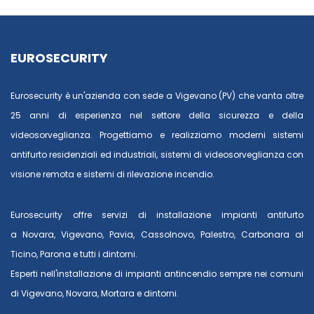
EUROSECURITY
Eurosecurity è un'azienda con sede a Vigevano (PV) che vanta oltre
25 anni di esperienza nel settore della sicurezza e della
videosorveglianza. Progettiamo e realizziamo moderni sistemi
antifurto residenziali ed industriali, sistemi di videosorveglianza con
visione remota e sistemi di rilevazione incendio.
Eurosecurity offre servizi di installazione impianti antifurto
a
Novara
,
Vigevano
,
Pavia
,
Cassolnovo
,
Palestro
,
Carbonara al
Ticino
,
Parona
e tutti i dintorni.
Esperti nell'installazione di impianti antincendio sempre nei comuni
di
Vigevano
,
Novara
,
Mortara
e dintorni.