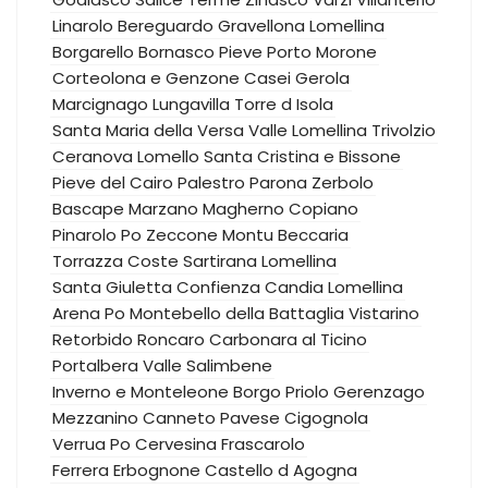
Linarolo
Bereguardo
Gravellona Lomellina
Borgarello
Bornasco
Pieve Porto Morone
Corteolona e Genzone
Casei Gerola
Marcignago
Lungavilla
Torre d Isola
Santa Maria della Versa
Valle Lomellina
Trivolzio
Ceranova
Lomello
Santa Cristina e Bissone
Pieve del Cairo
Palestro
Parona
Zerbolo
Bascape
Marzano
Magherno
Copiano
Pinarolo Po
Zeccone
Montu Beccaria
Torrazza Coste
Sartirana Lomellina
Santa Giuletta
Confienza
Candia Lomellina
Arena Po
Montebello della Battaglia
Vistarino
Retorbido
Roncaro
Carbonara al Ticino
Portalbera
Valle Salimbene
Inverno e Monteleone
Borgo Priolo
Gerenzago
Mezzanino
Canneto Pavese
Cigognola
Verrua Po
Cervesina
Frascarolo
Ferrera Erbognone
Castello d Agogna