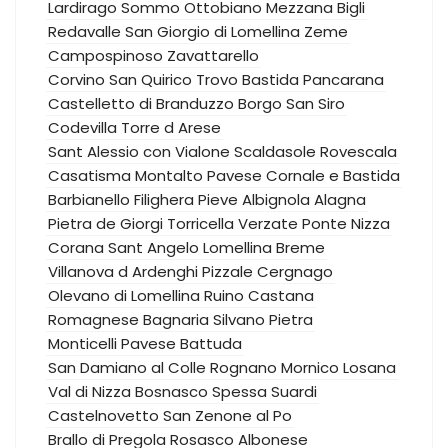
Lardirago
Sommo
Ottobiano
Mezzana Bigli
Redavalle
San Giorgio di Lomellina
Zeme
Campospinoso
Zavattarello
Corvino San Quirico
Trovo
Bastida Pancarana
Castelletto di Branduzzo
Borgo San Siro
Codevilla
Torre d Arese
Sant Alessio con Vialone
Scaldasole
Rovescala
Casatisma
Montalto Pavese
Cornale e Bastida
Barbianello
Filighera
Pieve Albignola
Alagna
Pietra de Giorgi
Torricella Verzate
Ponte Nizza
Corana
Sant Angelo Lomellina
Breme
Villanova d Ardenghi
Pizzale
Cergnago
Olevano di Lomellina
Ruino
Castana
Romagnese
Bagnaria
Silvano Pietra
Monticelli Pavese
Battuda
San Damiano al Colle
Rognano
Mornico Losana
Val di Nizza
Bosnasco
Spessa
Suardi
Castelnovetto
San Zenone al Po
Brallo di Pregola
Rosasco
Albonese