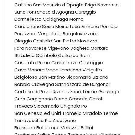
Gattico
San Maurizio d Opaglio
Briga Novarese
Suno
Fontaneto d Agogna
Cureggio
Dormelletto
Caltignaga
Momo
Carpignano Sesia
Meina
Lesa
Armeno
Pombia
Paruzzaro
Vespolate
Borgolavezzaro
Oleggio Castello
San Pietro Mosezzo
Fara Novarese
Vigevano
Voghera
Mortara
Stradella
Gambolo
Garlasco
Broni
Casorate Primo
Cassolnovo
Casteggio
Cava Manara
Mede
Landriano
Vidigulfo
Belgioioso
San Martino Siccomario
Siziano
Robbio
Cilavegna
Sannazzaro de Burgondi
Certosa di Pavia
Rivanazzano Terme
Giussago
Cura Carpignano
Dorno
Gropello Cairoli
Travaco Siccomario
Chignolo Po
San Genesio ed Uniti
Tromello
Miradolo Terme
Torrevecchia Pia
Albuzzano
Bressana Bottarone
Vellezzo Bellini
Godiasco Salice Terme
Zinasco
Varzi
Villanterio