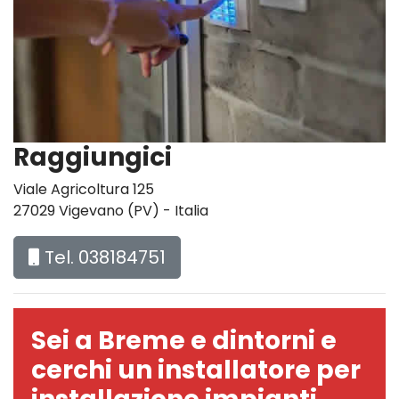
Raggiungici
Viale Agricoltura 125
27029 Vigevano (PV) - Italia
Tel. 038184751
Sei a Breme e dintorni e
cerchi un installatore per